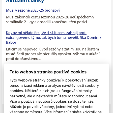
Aktuální články
Muži v sezoně 2025-26 bronzoví
Muži zakončili cestu sezonou 2025-26 neúspěchem v
semifinále 2. ligy a obsadili konečnou třetí pozici.
Kdyby mi někdo řekl, že si s Liticemi zahraji proti
extraligovému týmu, tak bych tomu nevěřil, říká Dominik
Babor
Liticím se nepovedl úvod sezóny a zatím jsou na šestém
místě. Sérii proher ale přerušily vysokou výhrou v utkání
proti dobřanskému...
Máme v týmu ideální kombinaci dravého mládí a zkušenosti
Tato webová stránka používá cookies
starších hráčů, říká kapitán Litic Zdeněk Slanec
Tyto webové stránky používají k poskytování služeb,
Litice v minulé sezóně soupeřily o první místo v základní
personalizaci reklam a analýze návštěvnosti soubory
části, nakonec se umístily na druhé pozici, po play off jim
cookies. Některé z nich jsou k fungování stránky
patřila...
nezbytné, ale o některých můžete rozhodnout sami.
Více o používání souborů cookies se dozvíte níže.
Můžete je povolit všechny, jednotlivě vybrat nebo
všechny odmítnout. Více informací získáte kdykoliv na