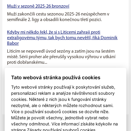
Muži v sezoně 2025-26 bronzoví
Muži zakončili cestu sezonou 2025-26 neúspěchem v
semifinále 2. ligy a obsadili konečnou třetí pozici.
Kdyby mi někdo řekl, že si s Liticemi zahraji proti
extraligovému týmu, tak bych tomu nevěřil, říká Dominik
Babor
Liticím se nepovedl úvod sezóny a zatím jsou na šestém
místě. Sérii proher ale přerušily vysokou výhrou v utkání
proti dobřanskému...
Máme v týmu ideální kombinaci dravého mládí a zkušenosti
Tato webová stránka používá cookies
starších hráčů, říká kapitán Litic Zdeněk Slanec
Tyto webové stránky používají k poskytování služeb,
Litice v minulé sezóně soupeřily o první místo v základní
personalizaci reklam a analýze návštěvnosti soubory
části, nakonec se umístily na druhé pozici, po play off jim
cookies. Některé z nich jsou k fungování stránky
patřila...
nezbytné, ale o některých můžete rozhodnout sami.
Více o používání souborů cookies se dozvíte níže.
Můžete je povolit všechny, jednotlivě vybrat nebo
všechny odmítnout. Více informací získáte kdykoliv na
stránce Zásady používání souborů cookies.