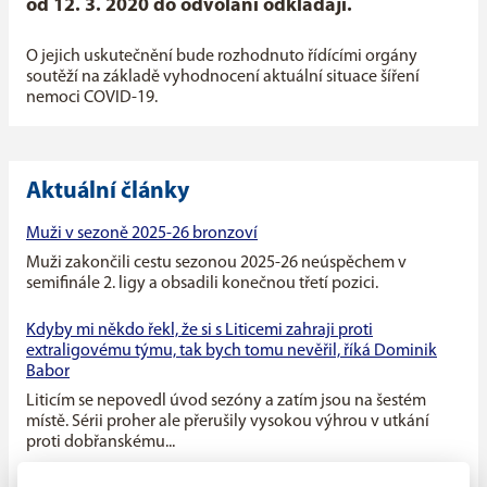
od 12. 3. 2020 do odvolání odkládají.
O jejich uskutečnění bude rozhodnuto řídícími orgány
soutěží na základě vyhodnocení aktuální situace šíření
nemoci COVID-19.
Aktuální články
Muži v sezoně 2025-26 bronzoví
Muži zakončili cestu sezonou 2025-26 neúspěchem v
semifinále 2. ligy a obsadili konečnou třetí pozici.
Kdyby mi někdo řekl, že si s Liticemi zahraji proti
extraligovému týmu, tak bych tomu nevěřil, říká Dominik
Babor
Liticím se nepovedl úvod sezóny a zatím jsou na šestém
místě. Sérii proher ale přerušily vysokou výhrou v utkání
proti dobřanskému...