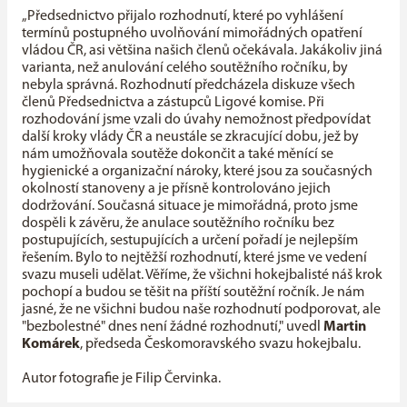
„Předsednictvo přijalo rozhodnutí, které po vyhlášení
termínů postupného uvolňování mimořádných opatření
vládou ČR, asi většina našich členů očekávala. Jakákoliv jiná
varianta, než anulování celého soutěžního ročníku, by
nebyla správná. Rozhodnutí předcházela diskuze všech
členů Předsednictva a zástupců Ligové komise. Při
rozhodování jsme vzali do úvahy nemožnost předpovídat
další kroky vlády ČR a neustále se zkracující dobu, jež by
nám umožňovala soutěže dokončit a také měnící se
hygienické a organizační nároky, které jsou za současných
okolností stanoveny a je přísně kontrolováno jejich
dodržování. Současná situace je mimořádná, proto jsme
dospěli k závěru, že anulace soutěžního ročníku bez
postupujících, sestupujících a určení pořadí je nejlepším
řešením. Bylo to nejtěžší rozhodnutí, které jsme ve vedení
svazu museli udělat. Věříme, že všichni hokejbalisté náš krok
pochopí a budou se těšit na příští soutěžní ročník. Je nám
jasné, že ne všichni budou naše rozhodnutí podporovat, ale
"bezbolestné" dnes není žádné rozhodnutí," uvedl
Martin
Komárek
, předseda Českomoravského svazu hokejbalu.
Autor fotografie je Filip Červinka.