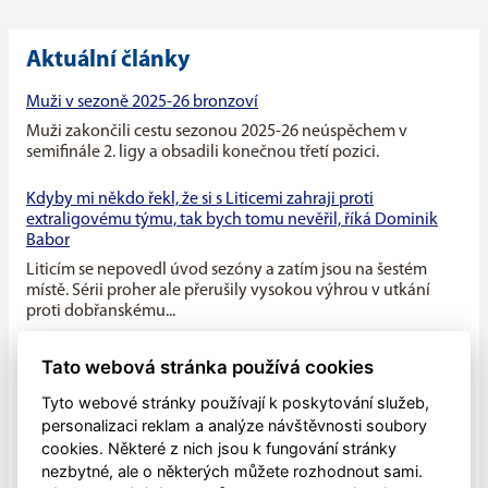
Aktuální články
Muži v sezoně 2025-26 bronzoví
Muži zakončili cestu sezonou 2025-26 neúspěchem v
semifinále 2. ligy a obsadili konečnou třetí pozici.
Kdyby mi někdo řekl, že si s Liticemi zahraji proti
extraligovému týmu, tak bych tomu nevěřil, říká Dominik
Babor
Liticím se nepovedl úvod sezóny a zatím jsou na šestém
místě. Sérii proher ale přerušily vysokou výhrou v utkání
proti dobřanskému...
Máme v týmu ideální kombinaci dravého mládí a zkušenosti
Tato webová stránka používá cookies
starších hráčů, říká kapitán Litic Zdeněk Slanec
Tyto webové stránky používají k poskytování služeb,
Litice v minulé sezóně soupeřily o první místo v základní
personalizaci reklam a analýze návštěvnosti soubory
části, nakonec se umístily na druhé pozici, po play off jim
cookies. Některé z nich jsou k fungování stránky
patřila...
nezbytné, ale o některých můžete rozhodnout sami.