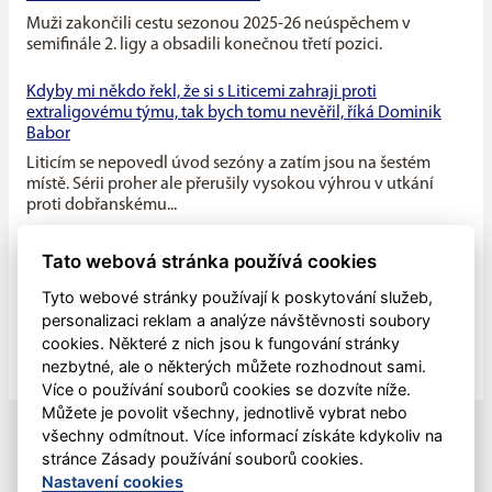
Muži zakončili cestu sezonou 2025-26 neúspěchem v
semifinále 2. ligy a obsadili konečnou třetí pozici.
Kdyby mi někdo řekl, že si s Liticemi zahraji proti
extraligovému týmu, tak bych tomu nevěřil, říká Dominik
Babor
Liticím se nepovedl úvod sezóny a zatím jsou na šestém
místě. Sérii proher ale přerušily vysokou výhrou v utkání
proti dobřanskému...
Máme v týmu ideální kombinaci dravého mládí a zkušenosti
Tato webová stránka používá cookies
starších hráčů, říká kapitán Litic Zdeněk Slanec
Tyto webové stránky používají k poskytování služeb,
Litice v minulé sezóně soupeřily o první místo v základní
personalizaci reklam a analýze návštěvnosti soubory
části, nakonec se umístily na druhé pozici, po play off jim
cookies. Některé z nich jsou k fungování stránky
patřila...
nezbytné, ale o některých můžete rozhodnout sami.
Více o používání souborů cookies se dozvíte níže.
Můžete je povolit všechny, jednotlivě vybrat nebo
všechny odmítnout. Více informací získáte kdykoliv na
stránce Zásady používání souborů cookies.
Nastavení cookies