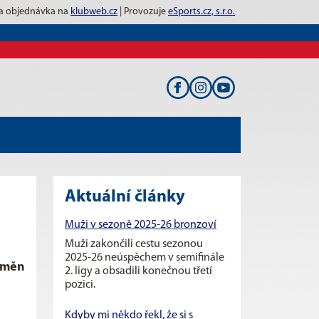
 a objednávka na
klubweb.cz
| Provozuje
eSports.cz, s.r.o.
Aktuální články
Muži v sezoně 2025-26 bronzoví
Muži zakončili cestu sezonou
2025-26 neúspěchem v semifinále
 Změn
2. ligy a obsadili konečnou třetí
pozici.
Kdyby mi někdo řekl, že si s