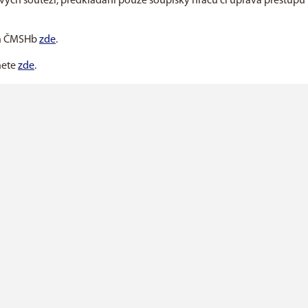
vých soutěží, předkládání pouze soupisky hráčů či úprava přestupů
ách ČMSHb
zde
.
nete
zde
.