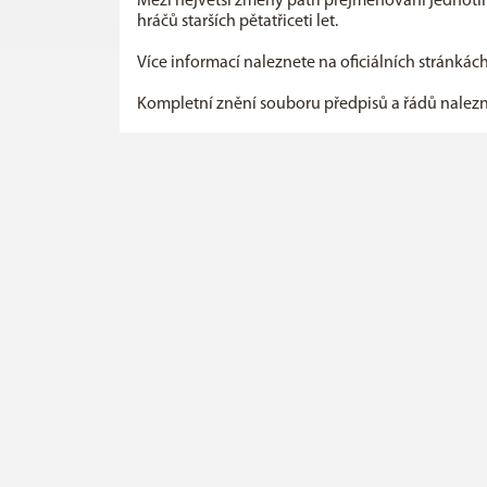
Mezi největší změny patří přejmenování jednotli
hráčů starších pětatřiceti let.
Více informací naleznete na oficiálních stránk
Kompletní znění souboru předpisů a řádů nalez