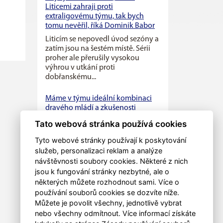
Liticemi zahraji proti
extraligovému týmu, tak bych
tomu nevěřil, říká Dominik Babor
Liticím se nepovedl úvod sezóny a
zatím jsou na šestém místě. Sérii
proher ale přerušily vysokou
výhrou v utkání proti
dobřanskému...
Máme v týmu ideální kombinaci
dravého mládí a zkušenosti
starších hráčů, říká kapitán Litic
Tato webová stránka používá cookies
Zdeněk Slanec
Tyto webové stránky používají k poskytování
Litice v minulé sezóně soupeřily o
první místo v základní části,
služeb, personalizaci reklam a analýze
nakonec se umístily na druhé
návštěvnosti soubory cookies. Některé z nich
pozici, po play off jim patřila...
jsou k fungování stránky nezbytné, ale o
některých můžete rozhodnout sami. Více o
používání souborů cookies se dozvíte níže.
Můžete je povolit všechny, jednotlivě vybrat
nebo všechny odmítnout. Více informací získáte