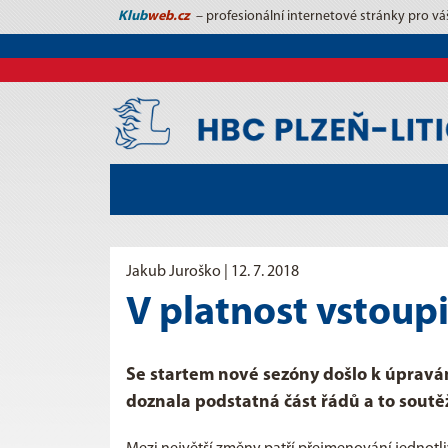
Klub
web.cz
– profesionální internetové stránky pro vá
Jakub Juroško |
12. 7. 2018
V platnost vstoupi
Se startem nové sezóny došlo k úpravá
doznala podstatná část řádů a to soutěž