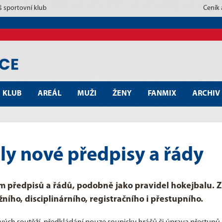
š sportovní klub
Ceník
KLUB
AREÁL
MUŽI
ŽENY
FANMIX
ARCHIV
ly nové předpisy a řády
m předpisů a řádů, podobně jako pravidel hokejbalu.
ního, disciplinárního, registračního i přestupního.