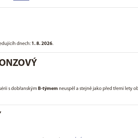
ledujícíh dnech:
1. 8. 2026
.
RONZOVÝ
 sérii s dobřanským
B-týmem
neuspěl a stejně jako před třemi lety o
Y