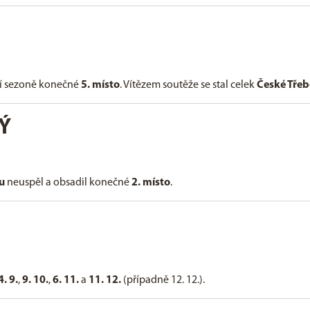
ní sezoně konečné
5. místo
. Vítězem soutěže se stal celek
České Tře
Ý
ou
neuspěl a obsadil konečné
2. místo
.
4. 9.
,
9. 10.
,
6. 11.
a
11. 12.
(případně 12. 12.).