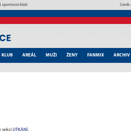
š sportovní klub
Ceník
KLUB
AREÁL
MUŽI
ŽENY
FANMIX
ARCHIV
v sekci
UTKÁNÍ
.