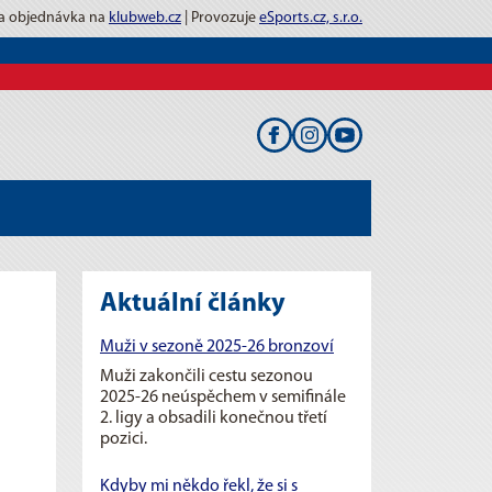
 a objednávka na
klubweb.cz
| Provozuje
eSports.cz, s.r.o.
Aktuální články
Muži v sezoně 2025-26 bronzoví
Muži zakončili cestu sezonou
2025-26 neúspěchem v semifinále
2. ligy a obsadili konečnou třetí
pozici.
Kdyby mi někdo řekl, že si s