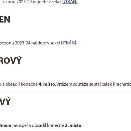
o sezonu 2023-24 najdete v sekci
UTKÁNÍ
.
ŽEN
 sezonu 2023-24 najdete v sekci
UTKÁNÍ
.
ROVÝ
u
a obsadil konečné
4. místo
. Vítězem soutěže se stal celek Prachatic
VÝ
týmem
neuspěl a obsadil konečné
3. místo
.