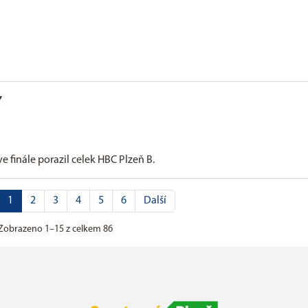
Y
e finále porazil celek HBC Plzeň B.
1
2
3
4
5
6
Další
Zobrazeno 1–15 z celkem 86