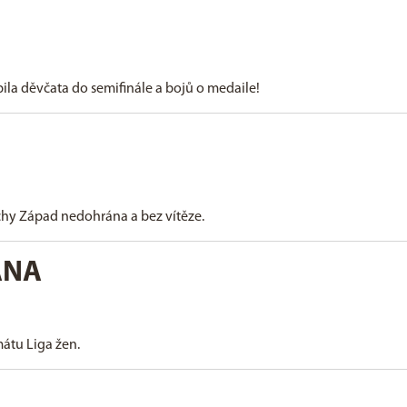
ila děvčata do semifinále a bojů o medaile!
echy Západ nedohrána a bez vítěze.
ÁNA
átu Liga žen.