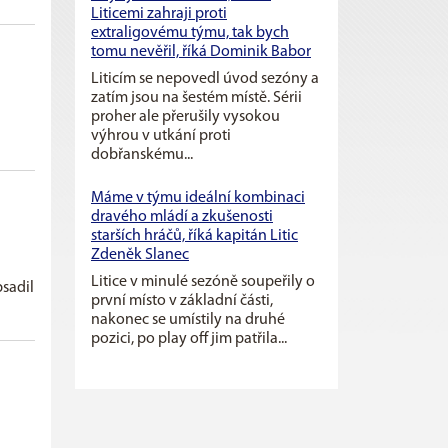
Liticemi zahraji proti
extraligovému týmu, tak bych
tomu nevěřil, říká Dominik Babor
Liticím se nepovedl úvod sezóny a
zatím jsou na šestém místě. Sérii
proher ale přerušily vysokou
výhrou v utkání proti
dobřanskému...
Máme v týmu ideální kombinaci
dravého mládí a zkušenosti
starších hráčů, říká kapitán Litic
Zdeněk Slanec
Litice v minulé sezóně soupeřily o
bsadil
první místo v základní části,
nakonec se umístily na druhé
pozici, po play off jim patřila...