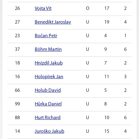
26
Vojta Vít
O
17
2
27
Benedikt Jaroslav
U
19
4
23
Bočan Petr
U
4
1
37
Böhm Martin
U
9
6
18
Hnízdil Jakub
U
7
2
16
Holopírek Jan
U
11
3
66
Holub David
U
5
2
99
Hůrka Daniel
U
8
2
88
Hurt Richard
U
10
6
14
Juroško Jakub
U
15
4