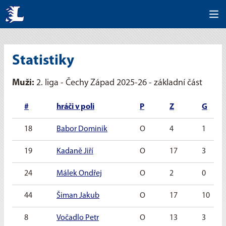
Statistiky
Muži:
2. liga - Čechy Západ 2025-26 - základní část
#
hráči v poli
P
Z
G
18
Babor Dominik
O
4
1
19
Kadaně Jiří
O
17
3
24
Málek Ondřej
O
2
0
44
Šiman Jakub
O
17
10
8
Vočadlo Petr
O
13
3