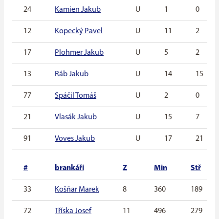
24
Kamien Jakub
U
1
0
12
Kopecký Pavel
U
11
2
17
Plohmer Jakub
U
5
2
13
Ráb Jakub
U
14
15
77
Spáčil Tomáš
U
2
0
21
Vlasák Jakub
U
15
7
91
Voves Jakub
U
17
21
#
brankáři
Z
Min
Stř
33
Košňar Marek
8
360
189
72
Tříska Josef
11
496
279