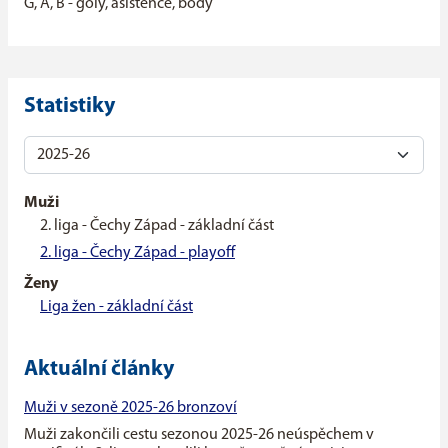
G, A, B - góly, asistence, body
Statistiky
Muži
2. liga - Čechy Západ - základní část
2. liga - Čechy Západ - playoff
Ženy
Liga žen - základní část
Aktuální články
Muži v sezoně 2025-26 bronzoví
Muži zakončili cestu sezonou 2025-26 neúspěchem v