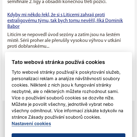
semifinále 2. ligy a obsadili konečnou třetí pozici.
Kdyby mi někdo řekl, že si s Liticemi zahraji proti
extraligovému týmu, tak bych tomu nevěřil, říká Dominik
Babor
Liticím se nepovedl úvod sezóny a zatím jsou na šestém
místě. Sérii proher ale přerušily vysokou výhrou v utkání
proti dobřanskému...
Máme v týmu ideální kombinaci dravého mládí a zkušenosti
Tato webová stránka používá cookies
starších hráčů, říká kapitán Litic Zdeněk Slanec
Tyto webové stránky používají k poskytování služeb,
Litice v minulé sezóně soupeřily o první místo v základní
personalizaci reklam a analýze návštěvnosti soubory
části, nakonec se umístily na druhé pozici, po play off jim
cookies. Některé z nich jsou k fungování stránky
patřila...
nezbytné, ale o některých můžete rozhodnout sami.
Více o používání souborů cookies se dozvíte níže.
Můžete je povolit všechny, jednotlivě vybrat nebo
všechny odmítnout. Více informací získáte kdykoliv na
stránce Zásady používání souborů cookies.
Nastavení cookies