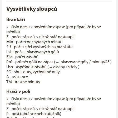
Vysvětlivky sloupců
Brankáři
# - číslo dresu v posledním zápase (pro případ, že by se
měnilo)
Z - počet zápasů, v nichž hráč nastoupil
Min - počet odchytaných minut
Stř - počet střel vyslaných na brankáře
Ink - počet inkasovaných gólů
Zás - počet zásahů
Prů - průměr gólů na zápas ( = inkasované góly / minuty/45 )
Úsp - úspěšnost zásahů ( = zásahy / střely )
SO - shut-outy, vychytané nuly
A - asistence
TM - trestné minuty
Hráči v poli
# - číslo dresu v posledním zápase (pro případ, že by se
měnilo)
Z - počet zápasů, v nichž hráč nastoupil
P - post (obránce nebo útočník)