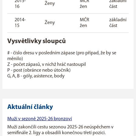
2015-
MČR
základní
Ženy
16
žen
část
2014-
MČR
základní
Ženy
15
žen
část
Vysvětlivky sloupců
# - číslo dresu v posledním zápase (pro případ, že by se
měnilo)
Z - počet zápasů, v nichž hráč nastoupil
P - post (obránce nebo útočník)
G, A, B - góly, asistence, body
Aktuální články
Muži v sezoně 2025-26 bronzoví
Muži zakončili cestu sezonou 2025-26 neúspěchem v
semifinále 2. ligy a obsadili konečnou třetí pozici.