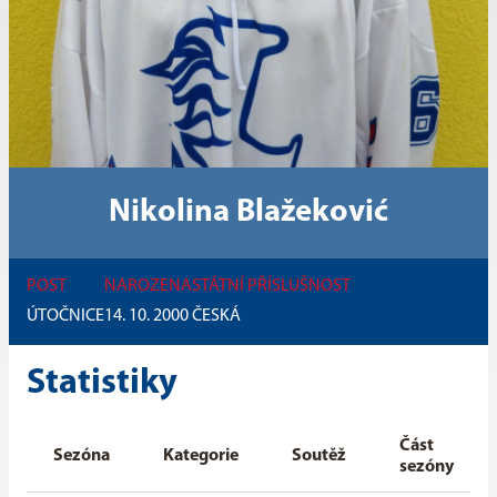
Nikolina Blažeković
POST
NAROZENA
STÁTNÍ PŘÍSLUŠNOST
ÚTOČNICE
14. 10. 2000
ČESKÁ
Statistiky
Část
Sezóna
Kategorie
Soutěž
sezóny