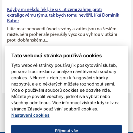
Kdyby mi někdo řekl, že si s Liticemi zahraji proti
extraligovému týmu, tak bych tomu nevěřil, říká Dominik
Babor
Liticím se nepovedl úvod sezóny a zatím jsou na šestém
místě. Sérii proher ale přerušily vysokou výhrou v utkání
proti dobřanskému...
Máme v týmu ideální kombinaci dravého mládí a zkušenosti
Tato webová stránka používá cookies
starších hráčů, říká kapitán Litic Zdeněk Slanec
Tyto webové stránky používají k poskytování služeb,
Litice v minulé sezóně soupeřily o první místo v základní
personalizaci reklam a analýze návštěvnosti soubory
části, nakonec se umístily na druhé pozici, po play off jim
cookies. Některé z nich jsou k fungování stránky
patřila...
nezbytné, ale o některých můžete rozhodnout sami.
Více o používání souborů cookies se dozvíte níže.
Můžete je povolit všechny, jednotlivě vybrat nebo
všechny odmítnout. Více informací získáte kdykoliv na
stránce Zásady používání souborů cookies.
Nastavení cookies
Přijmout vše