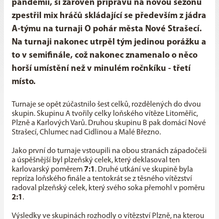
pandemií, si zároveň přípravu na novou sezónu
zpestřil mix hráčů skládající se především z jádra
A-týmu na turnaji O pohár města Nové Strašecí.
Na turnaji nakonec utrpěl tým jedinou porážku a
to v semifinále, což nakonec znamenalo o něco
horší umístění než v minulém ročnkíku - třetí
místo.
Turnaje se opět zúčastnilo šest celků, rozdělených do dvou
skupin. Skupinu A tvořily celky loňského vítěze Litoměřic,
Plzně a Karlových Varů. Druhou skupinu B pak domácí Nové
Strašecí, Chlumec nad Cidlinou a Malé Březno.
Jako první do turnaje vstoupili na obou stranách západočeši
a úspěšnější byl plzeňský celek, který deklasoval ten
karlovarský poměrem
7:1
. Druhé utkání ve skupině byla
repríza loňského finále a tentokrát se z těsného vítězství
radoval plzeňský celek, který svého soka přemohl v poměru
2:1
.
Výsledky ve skupinách rozhodly o vítězství Plzně, na kterou