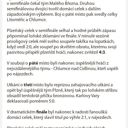
v semifinále čekal tým Malého Března. Druhou
semifinálovou dvojici tvořil domácí celek s dalším
západočeským výběrem. Boj o páté místo pak svedly celky
Litoměřic a Chlumce.
Plzeňský celek v semifinále selhal a hodně průběh zápasu
připomínal loňské zklamání ve finále. V minulé sezóně
prvoligový celek měl svého soupeře takřka na lopatkách,
když vedl 2:0, ale soupeř po skvělém obratu, kterému svoji
pasivitou přispěli plzeňští hráči, nakonec zvítězil
4:3
.
V souboji o
páté
místo byli nakonec úspěšnější hráči z
nejvzdálenějšího týmu - Chlumce nad Cidlinou, kteří uspěli
po nájezdech.
Utkání o
třetí
místo bylo reprízou zahajovacího utkání a
opět byl úspěšnější tým Plzně, který tak po loňském stříbru
obsadil tentokrát příčku bronzovou. Karlovy Vary
deklasovali poměrem 5:0.
V dramatickém
finále
byl nakonec k radosti fanoušků
domácí celek, který slavil titul po výhře 2:1, v nájezdech.