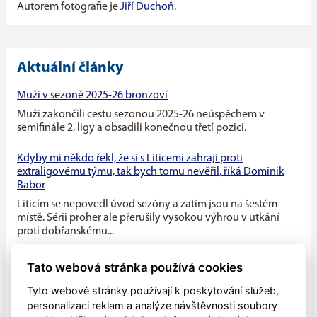
Autorem fotografie je
Jiří Duchoň
.
Aktuální články
Muži v sezoně 2025-26 bronzoví
Muži zakončili cestu sezonou 2025-26 neúspěchem v
semifinále 2. ligy a obsadili konečnou třetí pozici.
Kdyby mi někdo řekl, že si s Liticemi zahraji proti
extraligovému týmu, tak bych tomu nevěřil, říká Dominik
Babor
Liticím se nepovedl úvod sezóny a zatím jsou na šestém
místě. Sérii proher ale přerušily vysokou výhrou v utkání
proti dobřanskému...
Máme v týmu ideální kombinaci dravého mládí a zkušenosti
Tato webová stránka používá cookies
starších hráčů, říká kapitán Litic Zdeněk Slanec
Tyto webové stránky používají k poskytování služeb,
Litice v minulé sezóně soupeřily o první místo v základní
personalizaci reklam a analýze návštěvnosti soubory
části, nakonec se umístily na druhé pozici, po play off jim