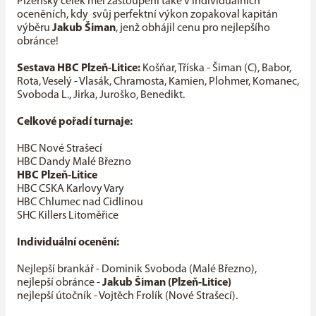
Plzeňský celek měl zastoupení také v individuálních
oceněních, kdy svůj perfektní výkon zopakoval kapitán
výběru
Jakub Šiman
, jenž obhájil cenu pro nejlepšího
obránce!
Sestava HBC Plzeň-Litice:
Košňar, Tříska - Šiman (C), Babor,
Rota, Veselý - Vlasák, Chramosta, Kamien, Plohmer, Komanec,
Svoboda L., Jirka, Juroško, Benedikt.
Celkové pořadí turnaje:
HBC Nové Strašecí
HBC Dandy Malé Březno
HBC Plzeň-Litice
HBC CSKA Karlovy Vary
HBC Chlumec nad Cidlinou
SHC Killers Litoměřice
Individuální ocenění:
Nejlepší brankář - Dominik Svoboda (Malé Březno),
nejlepší obránce -
Jakub Šiman (Plzeň-Litice)
nejlepší útočník - Vojtěch Frolík (Nové Strašecí).