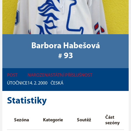
Barbora Habešová
93
#
POST
NAROZENA
STÁTNÍ PŘÍSLUŠNOST
ÚTOČNICE
14. 2. 2000
ČESKÁ
Statistiky
Část
Sezóna
Kategorie
Soutěž
sezóny