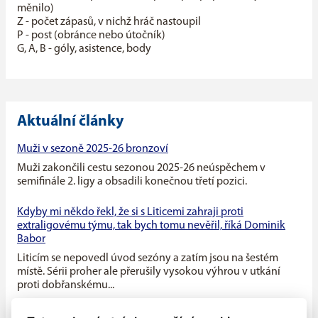
měnilo)
Z - počet zápasů, v nichž hráč nastoupil
P - post (obránce nebo útočník)
G, A, B - góly, asistence, body
Aktuální články
Muži v sezoně 2025-26 bronzoví
Muži zakončili cestu sezonou 2025-26 neúspěchem v
semifinále 2. ligy a obsadili konečnou třetí pozici.
Kdyby mi někdo řekl, že si s Liticemi zahraji proti
extraligovému týmu, tak bych tomu nevěřil, říká Dominik
Babor
Liticím se nepovedl úvod sezóny a zatím jsou na šestém
místě. Sérii proher ale přerušily vysokou výhrou v utkání
proti dobřanskému...
Máme v týmu ideální kombinaci dravého mládí a zkušenosti