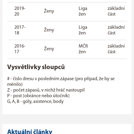
2019-
Liga
základní
Ženy
20
žen
část
2017-
Liga
základní
Ženy
18
žen
část
2016-
MČR
základní
Ženy
17
žen
část
Vysvětlivky sloupců
# - číslo dresu v posledním zápase (pro případ, že by se
měnilo)
Z - počet zápasů, v nichž hráč nastoupil
P - post (obránce nebo útočník)
G, A, B - góly, asistence, body
Aktuální články