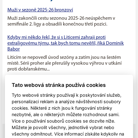
Muži v sezoně 2025-26 bronzoví
Muži zakončili cestu sezonou 2025-26 neúspěchem v
semifinále 2. ligy a obsadili konečnou třetí pozici.
Kdyby mi někdo řekl, že si s Liticemi zahraji proti
extraligovému týmu, tak bych tomu nevěřil, říká Dominik
Babor
Liticím se nepovedl úvod sezóny a zatím jsou na šestém
místě. Sérii proher ale přerušily vysokou výhrou v utkání
proti dobřanskému...
Máme v týmu ideální kombinaci dravého mládí a zkušenosti
Tato webová stránka používá cookies
starších hráčů, říká kapitán Litic Zdeněk Slanec
Tyto webové stránky používají k poskytování služeb,
Litice v minulé sezóně soupeřily o první místo v základní
personalizaci reklam a analýze návštěvnosti soubory
části, nakonec se umístily na druhé pozici, po play off jim
cookies. Některé z nich jsou k fungování stránky
patřila...
nezbytné, ale o některých můžete rozhodnout sami.
Více o používání souborů cookies se dozvíte níže.
Můžete je povolit všechny, jednotlivě vybrat nebo
všechny odmítnout. Více informací získáte kdykoliv na