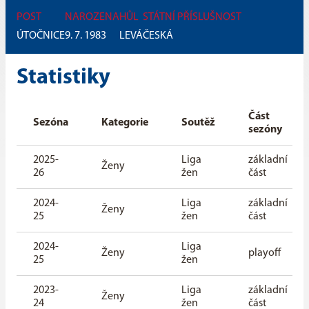
POST
NAROZENA
HŮL
STÁTNÍ PŘÍSLUŠNOST
ÚTOČNICE
9. 7. 1983
LEVÁ
ČESKÁ
Statistiky
Část
Sezóna
Kategorie
Soutěž
sezóny
2025-
Liga
základní
Ženy
26
žen
část
2024-
Liga
základní
Ženy
25
žen
část
2024-
Liga
Ženy
playoff
25
žen
2023-
Liga
základní
Ženy
24
žen
část