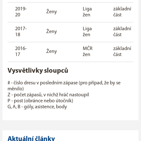
2019-
Liga
základní
Ženy
20
žen
část
2017-
Liga
základní
Ženy
18
žen
část
2016-
MČR
základní
Ženy
17
žen
část
Vysvětlivky sloupců
# - číslo dresu v posledním zápase (pro případ, že by se
měnilo)
Z - počet zápasů, v nichž hráč nastoupil
P - post (obránce nebo útočník)
G, A, B - góly, asistence, body
Aktuální články