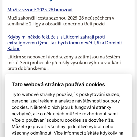
Muži v sezoně 2025-26 bronzoví
Muži zakončili cestu sezonou 2025-26 neúspěchem v
semifinále 2. ligy a obsadili konečnou třetí pozici.
Kdyby mi někdo řekl, že si s Liticemi zahraji proti
extraligovému týmu, tak bych tomu nevěřil, říká Dominik
Babor
Liticím se nepovedl úvod sezóny a zatím jsou na šestém
místě. Sérii proher ale přerušily vysokou výhrou v utkání
proti dobřanskému...
Máme v týmu ideální kombinaci dravého mládí a zkušenosti
Tato webová stránka používá cookies
starších hráčů, říká kapitán Litic Zdeněk Slanec
Tyto webové stránky používají k poskytování služeb,
Litice v minulé sezóně soupeřily o první místo v základní
personalizaci reklam a analýze návštěvnosti soubory
části, nakonec se umístily na druhé pozici, po play off jim
cookies. Některé z nich jsou k fungování stránky
patřila...
nezbytné, ale o některých můžete rozhodnout sami.
Více o používání souborů cookies se dozvíte níže.
Můžete je povolit všechny, jednotlivě vybrat nebo
všechny odmítnout. Více informací získáte kdykoliv na