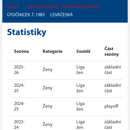
POST
NAROZENA
HŮL
STÁTNÍ PŘÍSLUŠNOST
ÚTOČNICE
9. 7. 1983
LEVÁ
ČESKÁ
Statistiky
Část
Sezóna
Kategorie
Soutěž
sezóny
2025-
Liga
základní
Ženy
26
žen
část
2024-
Liga
základní
Ženy
25
žen
část
2024-
Liga
Ženy
playoff
25
žen
2023-
Liga
základní
Ženy
24
žen
část