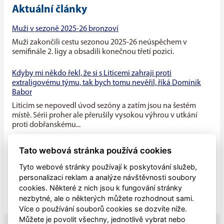
Aktuální články
Muži v sezoně 2025-26 bronzoví
Muži zakončili cestu sezonou 2025-26 neúspěchem v
semifinále 2. ligy a obsadili konečnou třetí pozici.
Kdyby mi někdo řekl, že si s Liticemi zahraji proti
extraligovému týmu, tak bych tomu nevěřil, říká Dominik
Babor
Liticím se nepovedl úvod sezóny a zatím jsou na šestém
místě. Sérii proher ale přerušily vysokou výhrou v utkání
proti dobřanskému...
Máme v týmu ideální kombinaci dravého mládí a zkušenosti
Tato webová stránka používá cookies
starších hráčů, říká kapitán Litic Zdeněk Slanec
Tyto webové stránky používají k poskytování služeb,
Litice v minulé sezóně soupeřily o první místo v základní
personalizaci reklam a analýze návštěvnosti soubory
části, nakonec se umístily na druhé pozici, po play off jim
cookies. Některé z nich jsou k fungování stránky
patřila...
nezbytné, ale o některých můžete rozhodnout sami.
Více o používání souborů cookies se dozvíte níže.
Můžete je povolit všechny, jednotlivě vybrat nebo