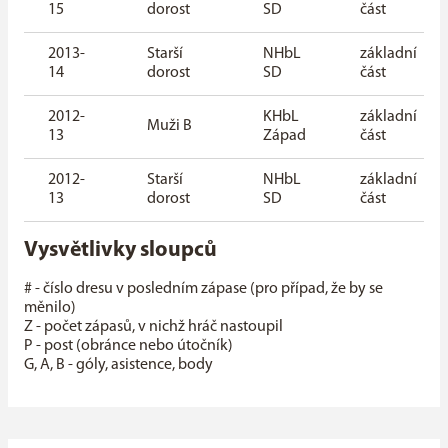
15
dorost
SD
část
2013-
Starší
NHbL
základní
14
dorost
SD
část
2012-
KHbL
základní
Muži B
13
Západ
část
2012-
Starší
NHbL
základní
13
dorost
SD
část
Vysvětlivky sloupců
# - číslo dresu v posledním zápase (pro případ, že by se
měnilo)
Z - počet zápasů, v nichž hráč nastoupil
P - post (obránce nebo útočník)
G, A, B - góly, asistence, body