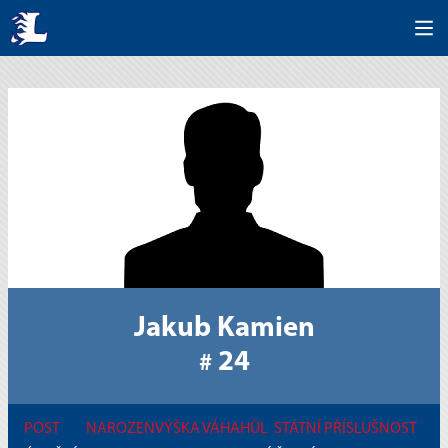
Jakub Kamien
24
#
POST
NAROZEN
VÝŠKA
VÁHA
HŮL
STÁTNÍ PŘÍSLUŠNOST