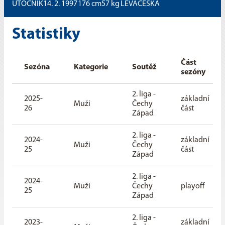
ÚTOČNÍK
14. 2. 1997
176
cm
57
kg
LEVÁ
ČESKÁ
Statistiky
Část
Sezóna
Kategorie
Soutěž
sezóny
2. liga -
2025-
základní
Muži
Čechy
26
část
Západ
2. liga -
2024-
základní
Muži
Čechy
25
část
Západ
2. liga -
2024-
Muži
Čechy
playoff
25
Západ
2. liga -
2023-
základní