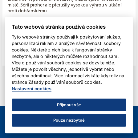
místě. Sérii proher ale přerušily vysokou výhrou v utkání
proti dobřanskému...
Máme v týmu ideální kombinaci dravého mládí a zkušenosti
Tato webová stránka používá cookies
starších hráčů, říká kapitán Litic Zdeněk Slanec
Tyto webové stránky používají k poskytování služeb,
Litice v minulé sezóně soupeřily o první místo v základní
personalizaci reklam a analýze návštěvnosti soubory
části, nakonec se umístily na druhé pozici, po play off jim
cookies. Některé z nich jsou k fungování stránky
patřila...
nezbytné, ale o některých můžete rozhodnout sami.
Více o používání souborů cookies se dozvíte níže.
Můžete je povolit všechny, jednotlivě vybrat nebo
všechny odmítnout. Více informací získáte kdykoliv na
stránce Zásady používání souborů cookies.
Nastavení cookies
Přijmout vše
© 2012 - 2026 HBC Plzeň-Litice, z.s. &
eSports.cz
|
Kontaktujte
nás
Pouze nezbytné
Nastavení cookies
RSS