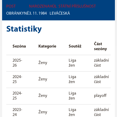
POST
NAROZENA
HŮL
STÁTNÍ PŘÍSLUŠNOST
OBRÁNKYNĚ
3. 11. 1984
LEVÁ
ČESKÁ
Statistiky
Část
Sezóna
Kategorie
Soutěž
sezóny
2025-
Liga
základní
Ženy
26
žen
část
2024-
Liga
základní
Ženy
25
žen
část
2024-
Liga
Ženy
playoff
25
žen
2023-
Liga
základní
Ženy
24
žen
část