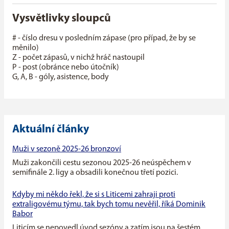
Vysvětlivky sloupců
# - číslo dresu v posledním zápase (pro případ, že by se
měnilo)
Z - počet zápasů, v nichž hráč nastoupil
P - post (obránce nebo útočník)
G, A, B - góly, asistence, body
Aktuální články
Muži v sezoně 2025-26 bronzoví
Muži zakončili cestu sezonou 2025-26 neúspěchem v
semifinále 2. ligy a obsadili konečnou třetí pozici.
Kdyby mi někdo řekl, že si s Liticemi zahraji proti
extraligovému týmu, tak bych tomu nevěřil, říká Dominik
Babor
Liticím se nepovedl úvod sezóny a zatím jsou na šestém