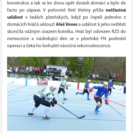
konstrukce a tak se ke slovu opět dostali domácí a bylo de
facto po zápase. V polovině třetí třetiny přišla
nešťastná
událost
v řadách plzeňských, když po čepeli jednoho z
domácích hráčů uklouzl
Aleš Voves
a událost k jeho neštěstí
skončila vážným úrazem kotníku. Hráč byl odvezen RZS do
nemocnice a následující den se v plzeňské FN podrobil
operaci a čeká ho bohužel náročná rekonvalescence.