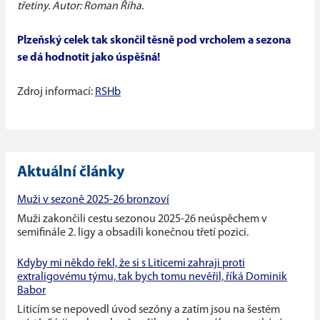
třetiny. Autor: Roman Říha.
Plzeňský celek tak skončil těsně pod vrcholem a sezona
se dá hodnotit jako úspěšná!
Zdroj informací:
RSHb
Aktuální články
Muži v sezoně 2025-26 bronzoví
Muži zakončili cestu sezonou 2025-26 neúspěchem v
semifinále 2. ligy a obsadili konečnou třetí pozici.
Kdyby mi někdo řekl, že si s Liticemi zahraji proti
extraligovému týmu, tak bych tomu nevěřil, říká Dominik
Babor
Liticím se nepovedl úvod sezóny a zatím jsou na šestém