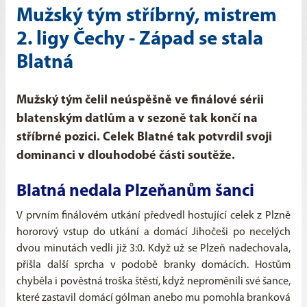
Mužský tým stříbrný, mistrem
2. ligy Čechy - Západ se stala
Blatná
Mužský tým čelil neúspěšně ve finálové sérii
blatenským datlům a v sezoně tak končí na
stříbrné pozici. Celek Blatné tak potvrdil svoji
dominanci v dlouhodobé části soutěže.
Blatná nedala Plzeňanům šanci
V prvním finálovém utkání předvedl hostující celek z Plzně
hororový vstup do utkání a domácí Jihočeši po necelých
dvou minutách vedli již 3:0. Když už se Plzeň nadechovala,
přišla další sprcha v podobě branky domácích. Hostům
chyběla i pověstná troška štěstí, když neproměnili své šance,
které zastavil domácí gólman anebo mu pomohla branková