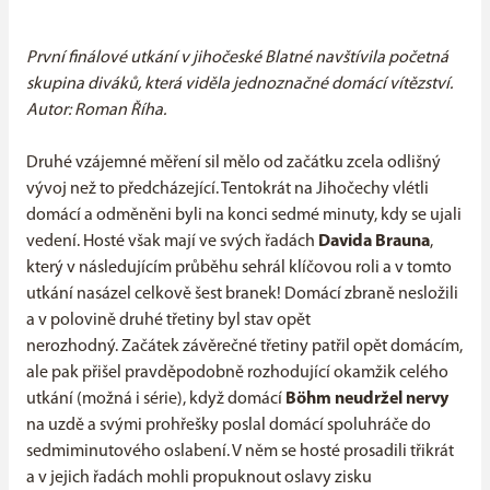
První finálové utkání v jihočeské Blatné navštívila početná
skupina diváků, která viděla jednoznačné domácí vítězství.
Autor: Roman Říha.
Druhé vzájemné měření sil mělo od začátku zcela odlišný
vývoj než to předcházející. Tentokrát na Jihočechy vlétli
domácí a odměněni byli na konci sedmé minuty, kdy se ujali
vedení. Hosté však mají ve svých řadách
Davida Brauna
,
který v následujícím průběhu sehrál klíčovou roli a v tomto
utkání nasázel celkově šest branek! Domácí zbraně nesložili
a v polovině druhé třetiny byl stav opět
nerozhodný. Začátek závěrečné třetiny patřil opět domácím,
ale pak přišel pravděpodobně rozhodující okamžik celého
utkání (možná i série), když domácí
Böhm
neudržel nervy
na uzdě a svými prohřešky poslal domácí spoluhráče do
sedmiminutového oslabení. V něm se hosté prosadili třikrát
a v jejich řadách mohli propuknout oslavy zisku