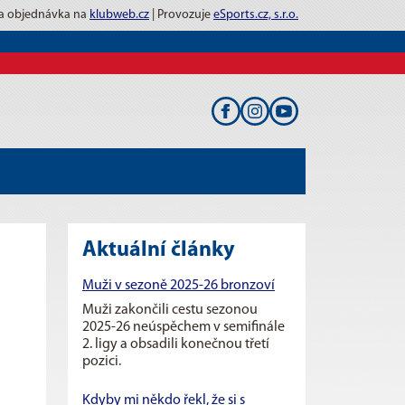
 a objednávka na
klubweb.cz
| Provozuje
eSports.cz, s.r.o.
Aktuální články
Muži v sezoně 2025-26 bronzoví
Muži zakončili cestu sezonou
2025-26 neúspěchem v semifinále
2. ligy a obsadili konečnou třetí
pozici.
Kdyby mi někdo řekl, že si s