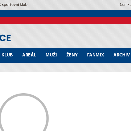
š sportovní klub
Ceník
KLUB
AREÁL
MUŽI
ŽENY
FANMIX
ARCHIV