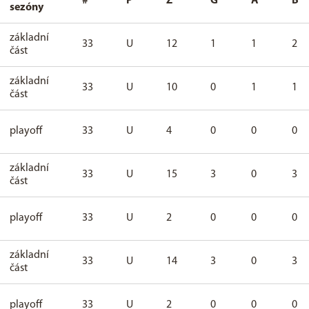
#
P
Z
G
A
B
sezóny
základní
33
U
12
1
1
2
část
základní
33
U
10
0
1
1
část
playoff
33
U
4
0
0
0
základní
33
U
15
3
0
3
část
playoff
33
U
2
0
0
0
základní
33
U
14
3
0
3
část
playoff
33
U
2
0
0
0