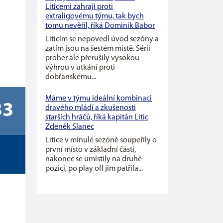
Liticemi zahraji proti
extraligovému týmu, tak bych
tomu nevěřil, říká Dominik Babor
Liticím se nepovedl úvod sezóny a
zatím jsou na šestém místě. Sérii
proher ale přerušily vysokou
výhrou v utkání proti
dobřanskému...
Máme v týmu ideální kombinaci
33
dravého mládí a zkušenosti
starších hráčů, říká kapitán Litic
Zdeněk Slanec
Litice v minulé sezóně soupeřily o
první místo v základní části,
nakonec se umístily na druhé
pozici, po play off jim patřila...