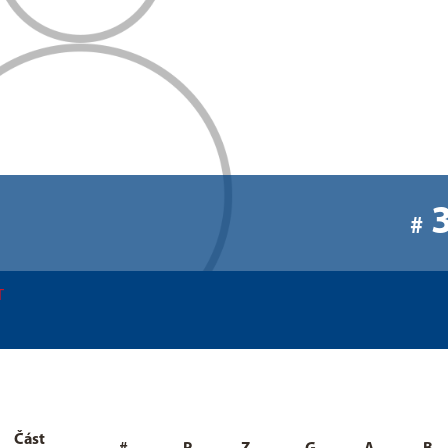
#
T
Část