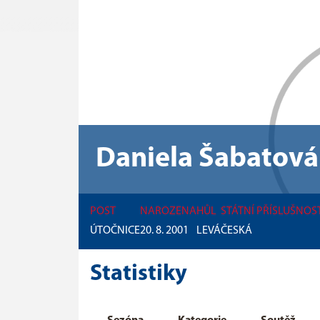
Daniela Šabatová
POST
NAROZENA
HŮL
STÁTNÍ PŘÍSLUŠNOS
ÚTOČNICE
20. 8. 2001
LEVÁ
ČESKÁ
Statistiky