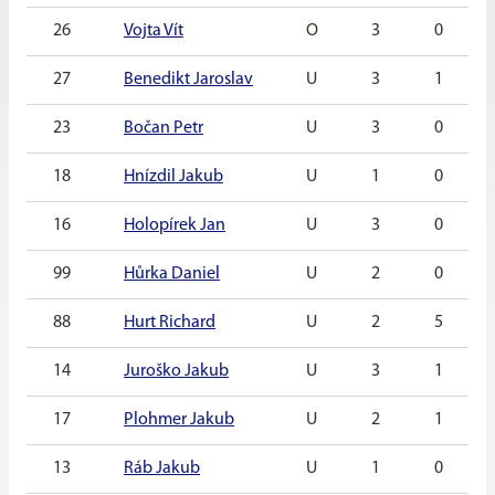
26
Vojta Vít
O
3
0
27
Benedikt Jaroslav
U
3
1
23
Bočan Petr
U
3
0
18
Hnízdil Jakub
U
1
0
16
Holopírek Jan
U
3
0
99
Hůrka Daniel
U
2
0
88
Hurt Richard
U
2
5
14
Juroško Jakub
U
3
1
17
Plohmer Jakub
U
2
1
13
Ráb Jakub
U
1
0