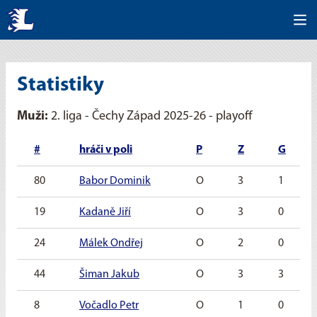
Statistiky
Muži:
2. liga - Čechy Západ 2025-26 - playoff
#
hráči v poli
P
Z
G
80
Babor Dominik
O
3
1
19
Kadaně Jiří
O
3
0
24
Málek Ondřej
O
2
0
44
Šiman Jakub
O
3
3
8
Vočadlo Petr
O
1
0