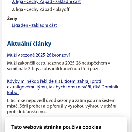
2. liga - Čechy Západ - základní část
2. liga - Čechy Západ - playoff
Ženy
Liga žen - základní část
Aktuální články
Muži v sezoně 2025-26 bronzoví
Muži zakončili cestu sezonou 2025-26 neúspěchem v
semifinále 2. ligy a obsadili konečnou třetí pozici.
Kdyby mi někdo řekl, že si s Liticemi zahraji proti
extraligovému týmu, tak bych tomu nevěřil, říká Dominik
Babor
Liticím se nepovedl úvod sezóny a zatím jsou na šestém
místě. Sérii proher ale přerušily vysokou výhrou v utkání
proti dobřanskému...
Máme v týmu ideální kombinaci dravého mládí a zkušenosti
Tato webová stránka používá cookies
starších hráčů, říká kapitán Litic Zdeněk Slanec