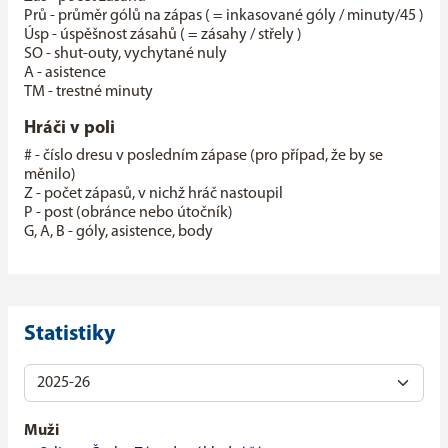
Prů - průměr gólů na zápas ( = inkasované góly / minuty/45 )
Úsp - úspěšnost zásahů ( = zásahy / střely )
SO - shut-outy, vychytané nuly
A - asistence
TM - trestné minuty
Hráči v poli
# - číslo dresu v posledním zápase (pro případ, že by se
měnilo)
Z - počet zápasů, v nichž hráč nastoupil
P - post (obránce nebo útočník)
G, A, B - góly, asistence, body
Statistiky
Muži