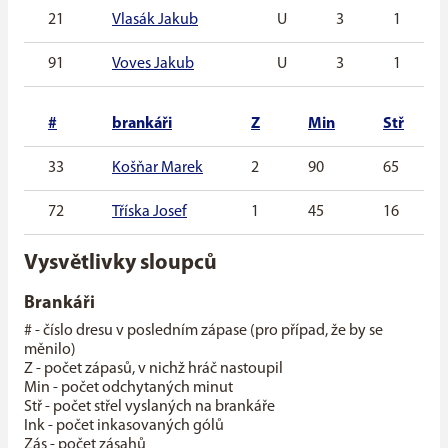
21
Vlasák Jakub
U
3
1
91
Voves Jakub
U
3
1
#
brankáři
Z
Min
Stř
33
Košňar Marek
2
90
65
72
Tříska Josef
1
45
16
Vysvětlivky sloupců
Brankáři
# - číslo dresu v posledním zápase (pro případ, že by se
měnilo)
Z - počet zápasů, v nichž hráč nastoupil
Min - počet odchytaných minut
Stř - počet střel vyslaných na brankáře
Ink - počet inkasovaných gólů
Zás - počet zásahů