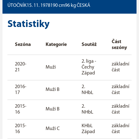
ÚTOČNÍK
15. 11. 1978
190
cm
96
kg
ČESKÁ
Statistiky
Část
Sezóna
Kategorie
Soutěž
sezóny
2. liga -
2020-
základní
Muži
Čechy
21
část
Západ
2016-
2.
základní
Muži B
17
NHbL
část
2015-
2.
základní
Muži B
16
NHbL
část
2015-
KHbL
základní
Muži C
16
Západ
část