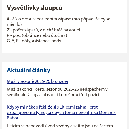
Vysvětlivky sloupců
# - číslo dresu v posledním zápase (pro případ, že by se
měnilo)
Z - počet zápasů, v nichž hráč nastoupil
P - post (obránce nebo útočník)
G, A, B - góly, asistence, body
Aktuální články
Muži v sezoně 2025-26 bronzoví
Muži zakončili cestu sezonou 2025-26 neúspěchem v
semifinále 2. ligy a obsadili konečnou třetí pozici.
Kdyby mi někdo řekl, že si s Liticemi zahraji proti
extraligovému týmu, tak bych tomu nevěřil, říká Dominik
Babor
Liticím se nepovedl úvod sezóny a zatím jsou na šestém