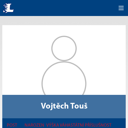
Vojtěch Touš
POST
NAROZEN
VÝŠKA
VÁHA
STÁTNÍ PŘÍSLUŠNOST