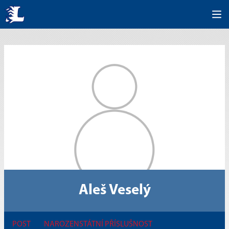
Aleš Veselý
POST
NAROZEN
STÁTNÍ PŘÍSLUŠNOST