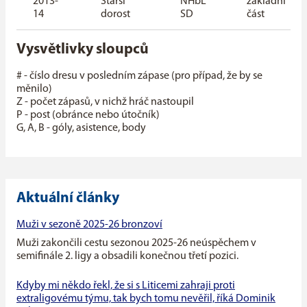
2013-
Starší
NHbL
základní
14
dorost
SD
část
Vysvětlivky sloupců
# - číslo dresu v posledním zápase (pro případ, že by se
měnilo)
Z - počet zápasů, v nichž hráč nastoupil
P - post (obránce nebo útočník)
G, A, B - góly, asistence, body
Aktuální články
Muži v sezoně 2025-26 bronzoví
Muži zakončili cestu sezonou 2025-26 neúspěchem v
semifinále 2. ligy a obsadili konečnou třetí pozici.
Kdyby mi někdo řekl, že si s Liticemi zahraji proti
extraligovému týmu, tak bych tomu nevěřil, říká Dominik