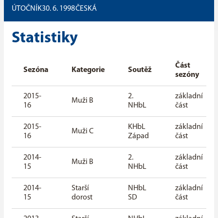
ÚTOČNÍK
30. 6. 1998
ČESKÁ
Statistiky
Část
Sezóna
Kategorie
Soutěž
sezóny
2015-
2.
základní
Muži B
16
NHbL
část
2015-
KHbL
základní
Muži C
16
Západ
část
2014-
2.
základní
Muži B
15
NHbL
část
2014-
Starší
NHbL
základní
15
dorost
SD
část