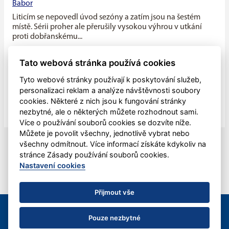
Babor
Liticím se nepovedl úvod sezóny a zatím jsou na šestém
místě. Sérii proher ale přerušily vysokou výhrou v utkání
proti dobřanskému...
Máme v týmu ideální kombinaci dravého mládí a zkušenosti
Tato webová stránka používá cookies
starších hráčů, říká kapitán Litic Zdeněk Slanec
Tyto webové stránky používají k poskytování služeb,
Litice v minulé sezóně soupeřily o první místo v základní
personalizaci reklam a analýze návštěvnosti soubory
části, nakonec se umístily na druhé pozici, po play off jim
cookies. Některé z nich jsou k fungování stránky
patřila...
nezbytné, ale o některých můžete rozhodnout sami.
Více o používání souborů cookies se dozvíte níže.
Můžete je povolit všechny, jednotlivě vybrat nebo
všechny odmítnout. Více informací získáte kdykoliv na
stránce Zásady používání souborů cookies.
Nastavení cookies
Přijmout vše
© 2012 - 2026 HBC Plzeň-Litice, z.s. &
eSports.cz
|
Kontaktujte
nás
Pouze nezbytné