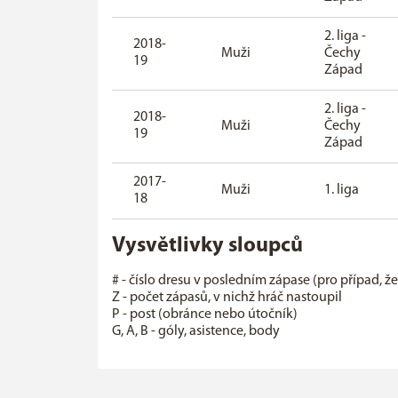
2. liga -
2018-
Muži
Čechy
19
Západ
2. liga -
2018-
Muži
Čechy
19
Západ
2017-
Muži
1. liga
18
Vysvětlivky sloupců
# - číslo dresu v posledním zápase (pro případ, ž
Z - počet zápasů, v nichž hráč nastoupil
P - post (obránce nebo útočník)
G, A, B - góly, asistence, body