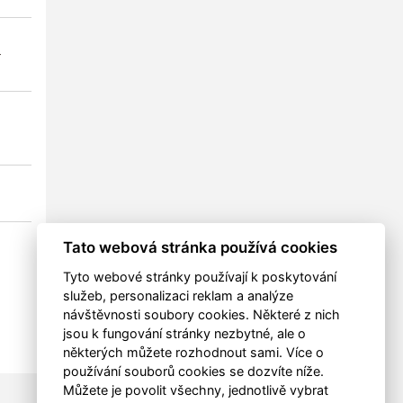
4
0
0
0
4
2
0
0
0
0
2
1
0
0
0
0
14
7
0
Tato webová stránka používá cookies
Tyto webové stránky používají k poskytování
služeb, personalizaci reklam a analýze
návštěvnosti soubory cookies. Některé z nich
jsou k fungování stránky nezbytné, ale o
některých můžete rozhodnout sami. Více o
používání souborů cookies se dozvíte níže.
Můžete je povolit všechny, jednotlivě vybrat