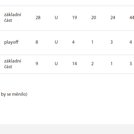
základní
28
U
19
20
24
4
část
playoff
8
U
4
1
3
4
základní
9
U
14
2
1
3
část
e by se měnilo)