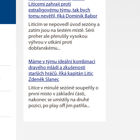
Liticemi zahraji proti
extraligovému týmu, tak bych
tomu nevěřil, říká Dominik Babor
Liticím se nepovedl úvod sezóny a
zatím jsou na šestém místě. Sérii
proher ale přerušily vysokou
výhrou v utkání proti
dobřanskému...
+
-
+/-
TM
2
5
Máme v týmu ideální kombinaci
dravého mládí a zkušenosti
starších hráčů, říká kapitán Litic
4
0
0
0
4
2
0
Zdeněk Slanec
Litice v minulé sezóně soupeřily o
první místo v základní části,
nakonec se umístily na druhé
0
0
0
0
0
0
pozici, po play off jim patřila...
1
0
0
0
8
4
0