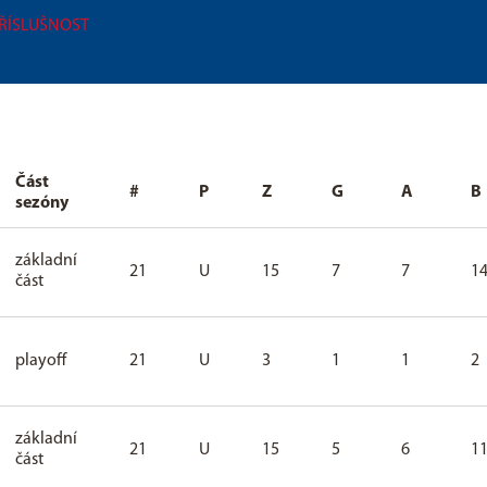
PŘÍSLUŠNOST
Část
#
P
Z
G
A
B
sezóny
základní
21
U
15
7
7
1
část
playoff
21
U
3
1
1
2
základní
21
U
15
5
6
1
část