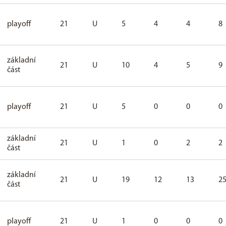
playoff
21
U
5
4
4
8
základní
21
U
10
4
5
9
část
playoff
21
U
5
0
0
0
základní
21
U
1
0
2
2
část
základní
21
U
19
12
13
2
část
playoff
21
U
1
0
0
0