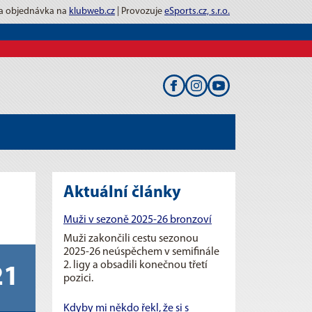
 a objednávka na
klubweb.cz
| Provozuje
eSports.cz, s.r.o.
Aktuální články
Muži v sezoně 2025-26 bronzoví
Muži zakončili cestu sezonou
2025-26 neúspěchem v semifinále
2. ligy a obsadili konečnou třetí
21
pozici.
Kdyby mi někdo řekl, že si s