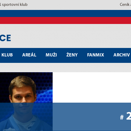
š sportovní klub
Ceník
KLUB
AREÁL
MUŽI
ŽENY
FANMIX
ARCHIV
#