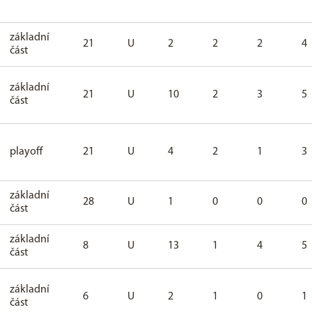
základní
21
U
2
2
2
4
část
základní
21
U
10
2
3
5
část
playoff
21
U
4
2
1
3
základní
28
U
1
0
0
0
část
základní
8
U
13
1
4
5
část
základní
6
U
2
1
0
1
část