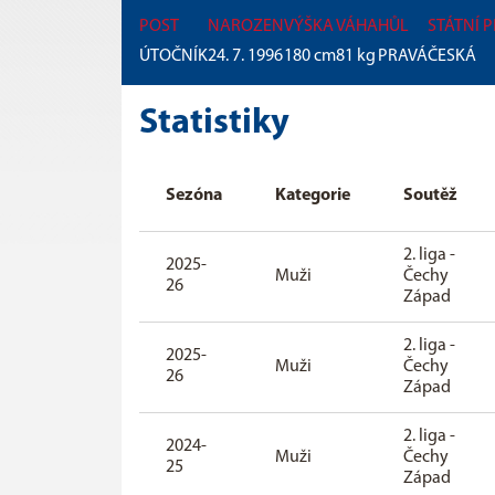
POST
NAROZEN
VÝŠKA
VÁHA
HŮL
STÁTNÍ 
ÚTOČNÍK
24. 7. 1996
180
cm
81
kg
PRAVÁ
ČESKÁ
Statistiky
Sezóna
Kategorie
Soutěž
2. liga -
2025-
Muži
Čechy
26
Západ
2. liga -
2025-
Muži
Čechy
26
Západ
2. liga -
2024-
Muži
Čechy
25
Západ