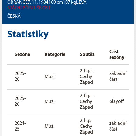
OBRÁNCE
7. 11. 1984
180
cm
107
kg
LEVÁ
STÁTNÍ PŘÍSLUŠNOST
ČESKÁ
Statistiky
Část
Sezóna
Kategorie
Soutěž
sezóny
2. liga -
2025-
základní
Muži
Čechy
26
část
Západ
2. liga -
2025-
Muži
Čechy
playoff
26
Západ
2. liga -
2024-
základní
Muži
Čechy
25
část
Západ