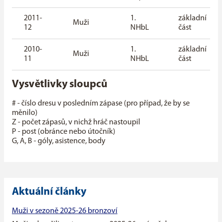
2011-
1.
základní
Muži
12
NHbL
část
2010-
1.
základní
Muži
11
NHbL
část
Vysvětlivky sloupců
# - číslo dresu v posledním zápase (pro případ, že by se
měnilo)
Z - počet zápasů, v nichž hráč nastoupil
P - post (obránce nebo útočník)
G, A, B - góly, asistence, body
Aktuální články
Muži v sezoně 2025-26 bronzoví