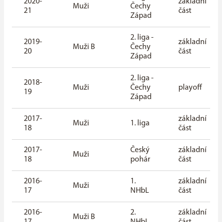
2020-
základní
Muži
Čechy
21
část
Západ
2. liga -
2019-
základní
Muži B
Čechy
20
část
Západ
2. liga -
2018-
Muži
Čechy
playoff
19
Západ
2017-
základní
Muži
1. liga
18
část
2017-
Český
základní
Muži
18
pohár
část
2016-
1.
základní
Muži
17
NHbL
část
2016-
2.
základní
Muži B