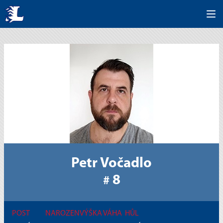
Petr Vočadlo
8
#
POST
NAROZEN
VÝŠKA
VÁHA
HŮL