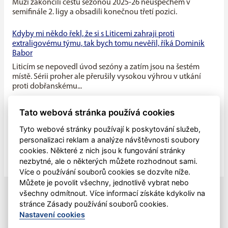
Muži zakončili cestu sezonou 2025-26 neúspěchem v
semifinále 2. ligy a obsadili konečnou třetí pozici.
Kdyby mi někdo řekl, že si s Liticemi zahraji proti
extraligovému týmu, tak bych tomu nevěřil, říká Dominik
Babor
Liticím se nepovedl úvod sezóny a zatím jsou na šestém
místě. Sérii proher ale přerušily vysokou výhrou v utkání
proti dobřanskému...
Máme v týmu ideální kombinaci dravého mládí a zkušenosti
Tato webová stránka používá cookies
starších hráčů, říká kapitán Litic Zdeněk Slanec
Tyto webové stránky používají k poskytování služeb,
Litice v minulé sezóně soupeřily o první místo v základní
personalizaci reklam a analýze návštěvnosti soubory
části, nakonec se umístily na druhé pozici, po play off jim
cookies. Některé z nich jsou k fungování stránky
patřila...
nezbytné, ale o některých můžete rozhodnout sami.
Více o používání souborů cookies se dozvíte níže.
Můžete je povolit všechny, jednotlivě vybrat nebo
všechny odmítnout. Více informací získáte kdykoliv na
stránce Zásady používání souborů cookies.
Nastavení cookies