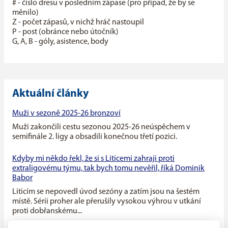
# - číslo dresu v posledním zápase (pro případ, že by se
měnilo)
Z - počet zápasů, v nichž hráč nastoupil
P - post (obránce nebo útočník)
G, A, B - góly, asistence, body
Aktuální články
Muži v sezoně 2025-26 bronzoví
Muži zakončili cestu sezonou 2025-26 neúspěchem v
semifinále 2. ligy a obsadili konečnou třetí pozici.
Kdyby mi někdo řekl, že si s Liticemi zahraji proti
extraligovému týmu, tak bych tomu nevěřil, říká Dominik
Babor
Liticím se nepovedl úvod sezóny a zatím jsou na šestém
místě. Sérii proher ale přerušily vysokou výhrou v utkání
proti dobřanskému...