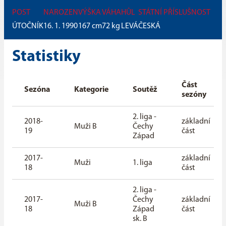
POST
NAROZEN
VÝŠKA
VÁHA
HŮL
STÁTNÍ PŘÍSLUŠNOST
ÚTOČNÍK
16. 1. 1990
167
cm
72
kg
LEVÁ
ČESKÁ
Statistiky
Část
Sezóna
Kategorie
Soutěž
sezóny
2. liga -
2018-
základní
Muži B
Čechy
19
část
Západ
2017-
základní
Muži
1. liga
18
část
2. liga -
2017-
Čechy
základní
Muži B
18
Západ
část
sk. B