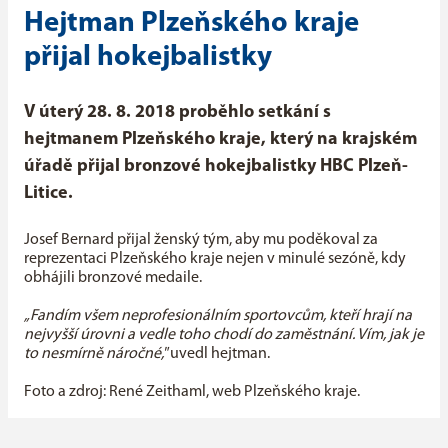
Hejtman Plzeňského kraje
přijal hokejbalistky
V úterý 28. 8. 2018 proběhlo setkání s
hejtmanem Plzeňského kraje, který na krajském
úřadě přijal bronzové hokejbalistky HBC Plzeň-
Litice.
Josef Bernard přijal ženský tým, aby mu poděkoval za
reprezentaci Plzeňského kraje nejen v minulé sezóně, kdy
obhájili bronzové medaile.
„Fandím všem neprofesionálním sportovcům, kteří hrají na
nejvyšší úrovni a vedle toho chodí do zaměstnání. Vím, jak je
to nesmírně náročné,"
uvedl hejtman.
Foto a zdroj: René Zeithaml, web Plzeňského kraje.