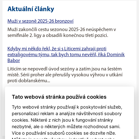
Aktuální články
Muži v sezoně 2025-26 bronzoví
Muži zakončili cestu sezonou 2025-26 neúspěchem v
semifinále 2. ligy a obsadili konečnou třetí pozici.
Kdyby mi někdo řekl, že si s Liticemi zahraji proti
extraligovému týmu, tak bych tomu nevěřil, říká Dominik
Babor
Liticím se nepovedl úvod sezóny a zatím jsou na šestém
místě. Sérii proher ale přerušily vysokou výhrou v utkání
proti dobřanskému...
Máme v týmu ideální kombinaci dravého mládí a zkušenosti
Tato webová stránka používá cookies
starších hráčů, říká kapitán Litic Zdeněk Slanec
Tyto webové stránky používají k poskytování služeb,
Litice v minulé sezóně soupeřily o první místo v základní
personalizaci reklam a analýze návštěvnosti soubory
části, nakonec se umístily na druhé pozici, po play off jim
cookies. Některé z nich jsou k fungování stránky
patřila...
nezbytné, ale o některých můžete rozhodnout sami.
Více o používání souborů cookies se dozvíte níže.