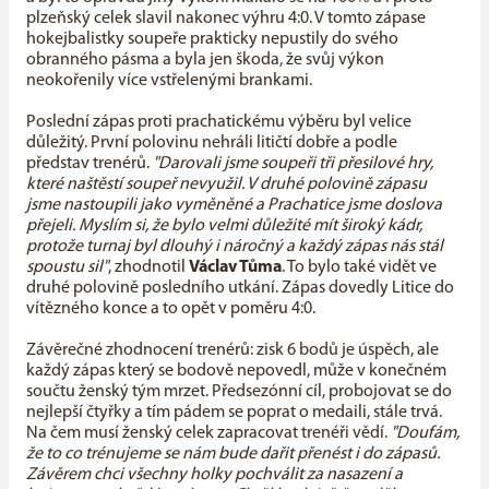
plzeňský celek slavil nakonec výhru 4:0. V tomto zápase
hokejbalistky soupeře prakticky nepustily do svého
obranného pásma a byla jen škoda, že svůj výkon
neokořenily více vstřelenými brankami.
Poslední zápas proti prachatickému výběru byl velice
důležitý. První polovinu nehráli litičtí dobře a podle
představ trenérů.
"Darovali jsme soupeři tři přesilové hry,
které naštěstí soupeř nevyužil. V druhé polovině zápasu
jsme nastoupili jako vyměněné a Prachatice jsme doslova
přejeli. Myslím si, že bylo velmi důležité mít široký kádr,
protože turnaj byl dlouhý i náročný a každý zápas nás stál
spoustu sil"
, zhodnotil
Václav Tůma
. To bylo také vidět ve
druhé polovině posledního utkání. Zápas dovedly Litice do
vítězného konce a to opět v poměru 4:0.
Závěrečné zhodnocení trenérů: zisk 6 bodů je úspěch, ale
každý zápas který se bodově nepovedl, může v konečném
součtu ženský tým mrzet. Předsezónní cíl, probojovat se do
nejlepší čtyřky a tím pádem se poprat o medaili, stále trvá.
Na čem musí ženský celek zapracovat trenéři vědí.
"Doufám,
že to co trénujeme se nám bude dařit přenést i do zápasů.
Závěrem chci všechny holky pochválit za nasazení a