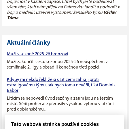
bojovnost v každém zápase. Chtěl bych ještě poděkovat
všem těm, kteří nám přijeli na Palmovku fandit a podpořit v
boji o medaili"
, uzavřel vystoupení ženského týmu
Václav
Tůma
.
Aktuální články
Muži v sezoně 2025-26 bronzoví
Muži zakončili cestu sezonou 2025-26 neúspěchem v
semifinále 2. ligy a obsadili konečnou třetí pozici.
Kdyby mi někdo řekl, že si s Liticemi zahraji proti
extraligovému týmu, tak bych tomu nevěřil, říká Dominik
Babor
Liticím se nepovedl úvod sezóny a zatím jsou na šestém
místě. Sérii proher ale přerušily vysokou výhrou v utkání
proti dobřanskému...
Máme v týmu ideální kombinaci dravého mládí a zkušenosti
Tato webová stránka používá cookies
starších hráčů, říká kapitán Litic Zdeněk Slanec