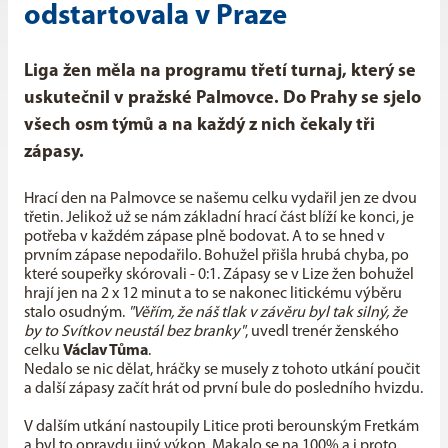
odstartovala v Praze
Liga žen měla na programu třetí turnaj, který se
uskutečnil v pražské Palmovce. Do Prahy se sjelo
všech osm týmů a na každý z nich čekaly tři
zápasy.
Hrací den na Palmovce se našemu celku vydařil jen ze dvou
třetin. Jelikož už se nám základní hrací část blíží ke konci, je
potřeba v každém zápase plně bodovat. A to se hned v
prvním zápase nepodařilo. Bohužel přišla hrubá chyba, po
které soupeřky skórovali - 0:1. Zápasy se v Lize žen bohužel
hrají jen na 2 x 12 minut a to se nakonec litickému výběru
stalo osudným.
"Věřím, že náš tlak v závěru byl tak silný, že
by to Svítkov neustál bez branky"
, uvedl trenér ženského
celku
Václav Tůma
.
Nedalo se nic dělat, hráčky se musely z tohoto utkání poučit
a další zápasy začít hrát od první bule do posledního hvizdu.
V dalším utkání nastoupily Litice proti berounským Fretkám
a byl to opravdu jiný výkon. Makalo se na 100% a i proto