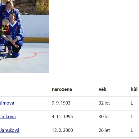
narozena
věk
hůl
 Tůmová
9. 9. 1993
32 let
L
Ciňková
4. 11. 1995
30 let
L
 Janušová
12. 2. 2000
26 let
L