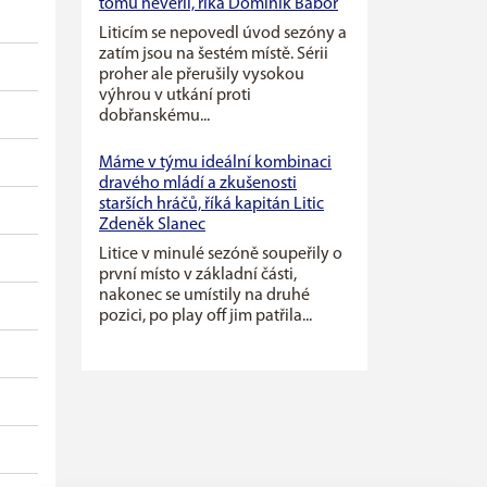
tomu nevěřil, říká Dominik Babor
Liticím se nepovedl úvod sezóny a
zatím jsou na šestém místě. Sérii
proher ale přerušily vysokou
výhrou v utkání proti
dobřanskému...
Máme v týmu ideální kombinaci
dravého mládí a zkušenosti
starších hráčů, říká kapitán Litic
Zdeněk Slanec
Litice v minulé sezóně soupeřily o
první místo v základní části,
nakonec se umístily na druhé
pozici, po play off jim patřila...