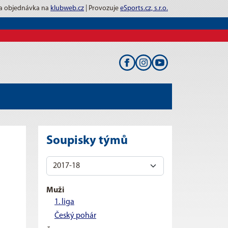
 a objednávka na
klubweb.cz
| Provozuje
eSports.cz, s.r.o.
Soupisky týmů
Muži
1. liga
Český pohár