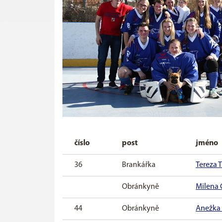
číslo
post
jméno
36
Brankářka
Tereza
Obránkyně
Milena 
44
Obránkyně
Anežka