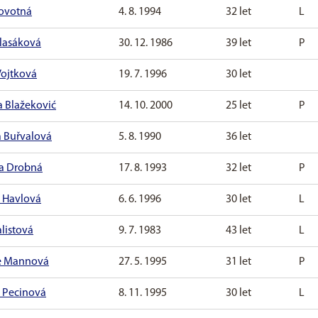
ovotná
4. 8. 1994
32 let
L
lasáková
30. 12. 1986
39 let
P
Vojtková
19. 7. 1996
30 let
a Blažeković
14. 10. 2000
25 let
P
 Buřvalová
5. 8. 1990
36 let
a Drobná
17. 8. 1993
32 let
P
 Havlová
6. 6. 1996
30 let
L
alistová
9. 7. 1983
43 let
L
ie Mannová
27. 5. 1995
31 let
P
 Pecinová
8. 11. 1995
30 let
L