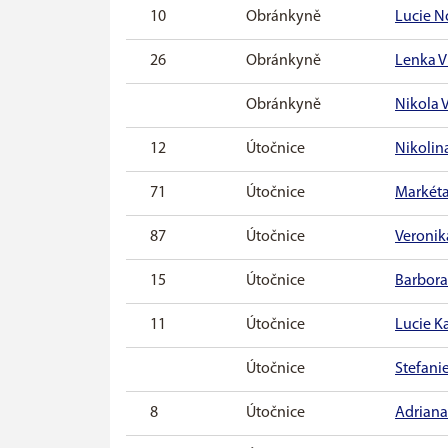
10
Obránkyně
Lucie N
26
Obránkyně
Lenka V
Obránkyně
Nikola 
12
Útočnice
Nikolin
71
Útočnice
Markéta
87
Útočnice
Veronik
15
Útočnice
Barbora
11
Útočnice
Lucie K
Útočnice
Stefan
8
Útočnice
Adriana