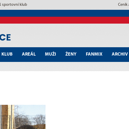
š sportovní klub
Ceník
KLUB
AREÁL
MUŽI
ŽENY
FANMIX
ARCHIV