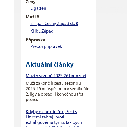
Ženy
Liga žen
Muži B
2. liga - Čechy Západ sk. B
KHbL Západ
Přípravka
Přebor přípravek
Aktuální články
Muži v sezoně 2025-26 bronzoví
Muži zakončili cestu sezonou
2025-26 neúspěchem v semifinále
2. ligy a obsadili konečnou třetí
pozici.
Kdyby mi někdo řekl, že si s
Liticemi zahraji proti
extraligovému týmu, tak bych