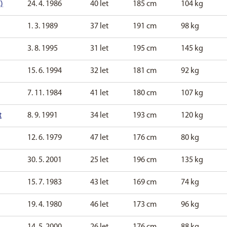
)
24. 4. 1986
40 let
185 cm
104 kg
1. 3. 1989
37 let
191 cm
98 kg
3. 8. 1995
31 let
195 cm
145 kg
15. 6. 1994
32 let
181 cm
92 kg
7. 11. 1984
41 let
180 cm
107 kg
t
8. 9. 1991
34 let
193 cm
120 kg
12. 6. 1979
47 let
176 cm
80 kg
30. 5. 2001
25 let
196 cm
135 kg
15. 7. 1983
43 let
169 cm
74 kg
19. 4. 1980
46 let
173 cm
96 kg
14. 5. 2000
26 let
176 cm
88 kg