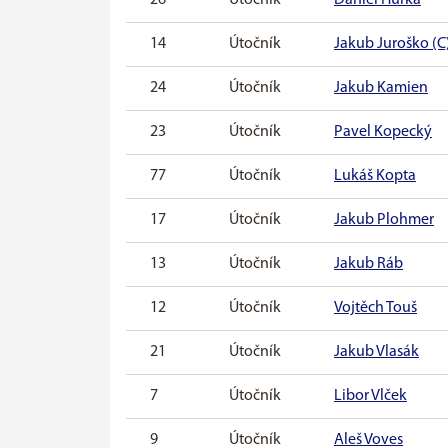
14
Útočník
Jakub Juroško (C
24
Útočník
Jakub Kamien
23
Útočník
Pavel Kopecký
77
Útočník
Lukáš Kopta
17
Útočník
Jakub Plohmer
13
Útočník
Jakub Ráb
12
Útočník
Vojtěch Touš
21
Útočník
Jakub Vlasák
7
Útočník
Libor Vlček
9
Útočník
Aleš Voves