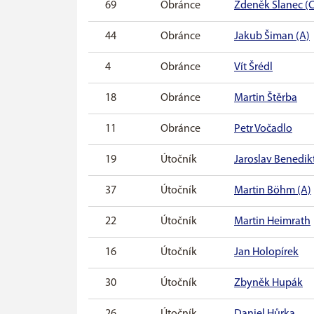
69
Obránce
Zdeněk Slanec (C
44
Obránce
Jakub Šiman (A)
4
Obránce
Vít Šrédl
18
Obránce
Martin Štěrba
11
Obránce
Petr Vočadlo
19
Útočník
Jaroslav Benedik
37
Útočník
Martin Böhm (A)
22
Útočník
Martin Heimrath
16
Útočník
Jan Holopírek
30
Útočník
Zbyněk Hupák
26
Útočník
Daniel Hůrka