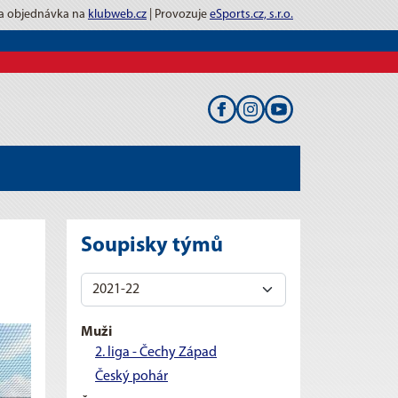
 a objednávka na
klubweb.cz
| Provozuje
eSports.cz, s.r.o.
Soupisky týmů
Muži
2. liga - Čechy Západ
Český pohár