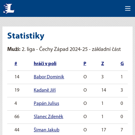
Statistiky
Muži:
2. liga - Čechy Západ 2024-25 - základní část
#
hráči v poli
P
Z
G
14
Babor Dominik
O
3
1
19
Kadaně Jiří
O
14
3
4
Papán Julius
O
1
0
66
Slanec Zdeněk
O
1
0
44
Šiman Jakub
O
17
7