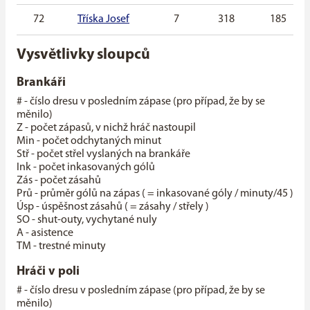
72
Tříska Josef
7
318
185
Vysvětlivky sloupců
Brankáři
# - číslo dresu v posledním zápase (pro případ, že by se
měnilo)
Z - počet zápasů, v nichž hráč nastoupil
Min - počet odchytaných minut
Stř - počet střel vyslaných na brankáře
Ink - počet inkasovaných gólů
Zás - počet zásahů
Prů - průměr gólů na zápas ( = inkasované góly / minuty/45 )
Úsp - úspěšnost zásahů ( = zásahy / střely )
SO - shut-outy, vychytané nuly
A - asistence
TM - trestné minuty
Hráči v poli
# - číslo dresu v posledním zápase (pro případ, že by se
měnilo)