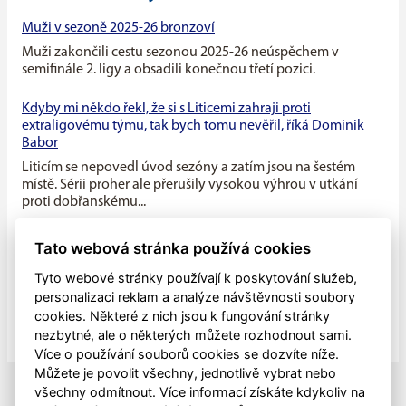
Muži v sezoně 2025-26 bronzoví
Muži zakončili cestu sezonou 2025-26 neúspěchem v
semifinále 2. ligy a obsadili konečnou třetí pozici.
Kdyby mi někdo řekl, že si s Liticemi zahraji proti
extraligovému týmu, tak bych tomu nevěřil, říká Dominik
Babor
Liticím se nepovedl úvod sezóny a zatím jsou na šestém
místě. Sérii proher ale přerušily vysokou výhrou v utkání
proti dobřanskému...
Máme v týmu ideální kombinaci dravého mládí a zkušenosti
Tato webová stránka používá cookies
starších hráčů, říká kapitán Litic Zdeněk Slanec
Tyto webové stránky používají k poskytování služeb,
Litice v minulé sezóně soupeřily o první místo v základní
personalizaci reklam a analýze návštěvnosti soubory
části, nakonec se umístily na druhé pozici, po play off jim
cookies. Některé z nich jsou k fungování stránky
patřila...
nezbytné, ale o některých můžete rozhodnout sami.
Více o používání souborů cookies se dozvíte níže.
Můžete je povolit všechny, jednotlivě vybrat nebo
všechny odmítnout. Více informací získáte kdykoliv na