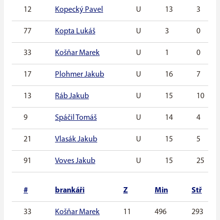
12
Kopecký Pavel
U
13
3
77
Kopta Lukáš
U
3
0
33
Košňar Marek
U
1
0
17
Plohmer Jakub
U
16
7
13
Ráb Jakub
U
15
10
9
Spáčil Tomáš
U
14
4
21
Vlasák Jakub
U
15
5
91
Voves Jakub
U
15
25
#
brankáři
Z
Min
Stř
33
Košňar Marek
11
496
293