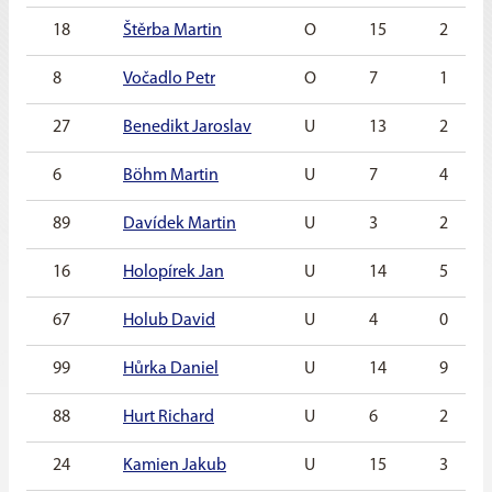
18
Štěrba Martin
O
15
2
8
Vočadlo Petr
O
7
1
27
Benedikt Jaroslav
U
13
2
6
Böhm Martin
U
7
4
89
Davídek Martin
U
3
2
16
Holopírek Jan
U
14
5
67
Holub David
U
4
0
99
Hůrka Daniel
U
14
9
88
Hurt Richard
U
6
2
24
Kamien Jakub
U
15
3