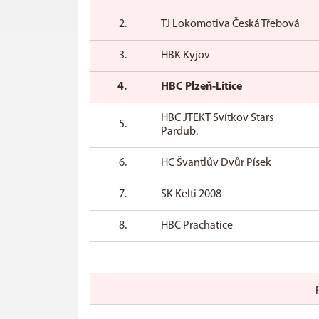
2.
TJ Lokomotiva Česká Třebová
3.
HBK Kyjov
4.
HBC Plzeň-Litice
HBC JTEKT Svítkov Stars
5.
Pardub.
6.
HC Švantlův Dvůr Písek
7.
SK Kelti 2008
8.
HBC Prachatice
p