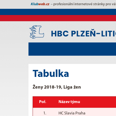
Klub
web.cz
– profesionální internetové stránky pro vá
Tabulka
Ženy 2018-19, Liga žen
Poř.
Název týmu
1.
HC Slavia Praha