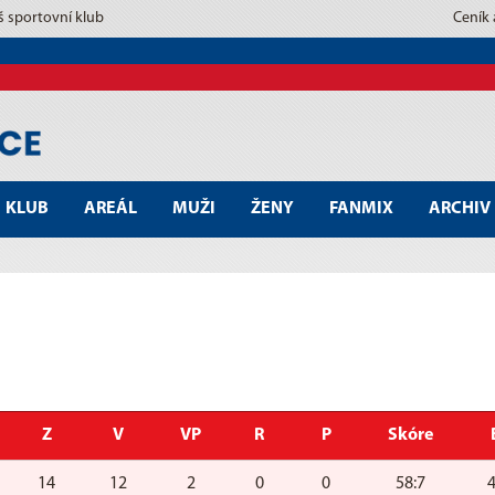
š sportovní klub
Ceník
KLUB
AREÁL
MUŽI
ŽENY
FANMIX
ARCHIV
Z
V
VP
R
P
Skóre
14
12
2
0
0
58:7