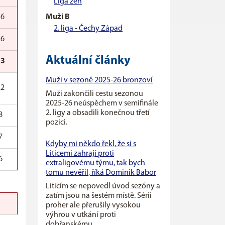
Liga žen
36
Muži B
2. liga - Čechy Západ
26
Aktuální články
23
Muži v sezoně 2025-26 bronzoví
22
Muži zakončili cestu sezonou
2025-26 neúspěchem v semifinále
2. ligy a obsadili konečnou třetí
8
pozici.
7
Kdyby mi někdo řekl, že si s
Liticemi zahraji proti
6
extraligovému týmu, tak bych
tomu nevěřil, říká Dominik Babor
Liticím se nepovedl úvod sezóny a
zatím jsou na šestém místě. Sérii
proher ale přerušily vysokou
výhrou v utkání proti
dobřanskému...