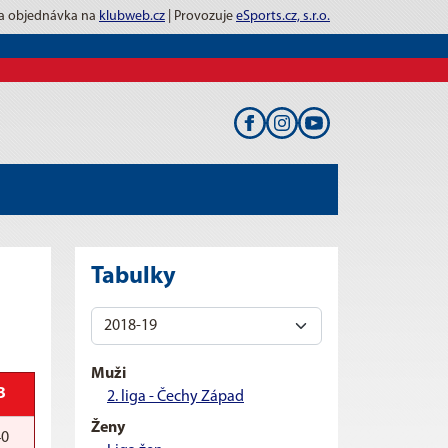
 a objednávka na
klubweb.cz
| Provozuje
eSports.cz, s.r.o.
Tabulky
Muži
B
2. liga - Čechy Západ
Ženy
40