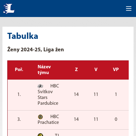
Tabulka
Ženy 2024-25, Liga žen
Název
Poř.
Z
V
VP
P
týmu
HBC
Svítkov
1.
14
11
1
Stars
Pardubice
HBC
3.
14
11
0
Prachatice