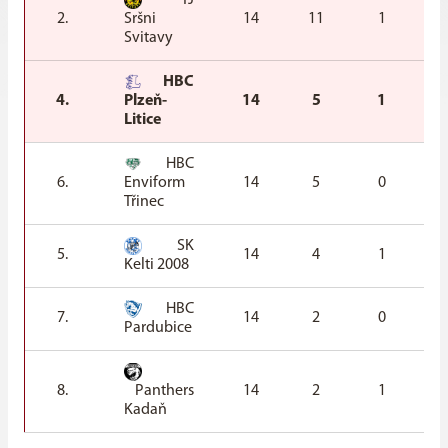
TJ
2.
Sršni
14
11
1
Svitavy
HBC
4.
Plzeň-
14
5
1
Litice
HBC
6.
Enviform
14
5
0
Třinec
SK
5.
14
4
1
Kelti 2008
HBC
7.
14
2
0
Pardubice
8.
Panthers
14
2
1
Kadaň