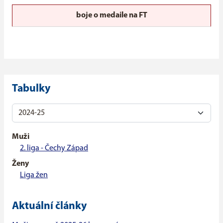
boje o medaile na FT
Tabulky
Muži
2. liga - Čechy Západ
Ženy
Liga žen
Aktuální články