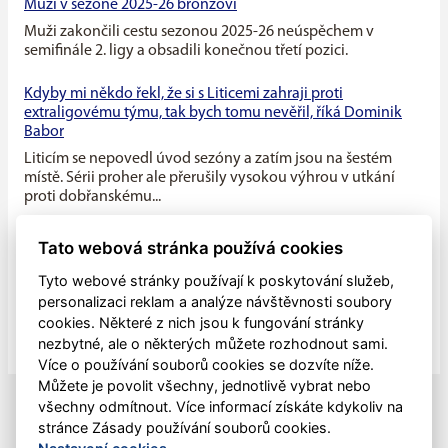
Muži v sezoně 2025-26 bronzoví
Muži zakončili cestu sezonou 2025-26 neúspěchem v
semifinále 2. ligy a obsadili konečnou třetí pozici.
Kdyby mi někdo řekl, že si s Liticemi zahraji proti
extraligovému týmu, tak bych tomu nevěřil, říká Dominik
Babor
Liticím se nepovedl úvod sezóny a zatím jsou na šestém
místě. Sérii proher ale přerušily vysokou výhrou v utkání
proti dobřanskému...
Máme v týmu ideální kombinaci dravého mládí a zkušenosti
Tato webová stránka používá cookies
starších hráčů, říká kapitán Litic Zdeněk Slanec
Tyto webové stránky používají k poskytování služeb,
Litice v minulé sezóně soupeřily o první místo v základní
personalizaci reklam a analýze návštěvnosti soubory
části, nakonec se umístily na druhé pozici, po play off jim
cookies. Některé z nich jsou k fungování stránky
patřila...
nezbytné, ale o některých můžete rozhodnout sami.
Více o používání souborů cookies se dozvíte níže.
Můžete je povolit všechny, jednotlivě vybrat nebo
všechny odmítnout. Více informací získáte kdykoliv na
stránce Zásady používání souborů cookies.