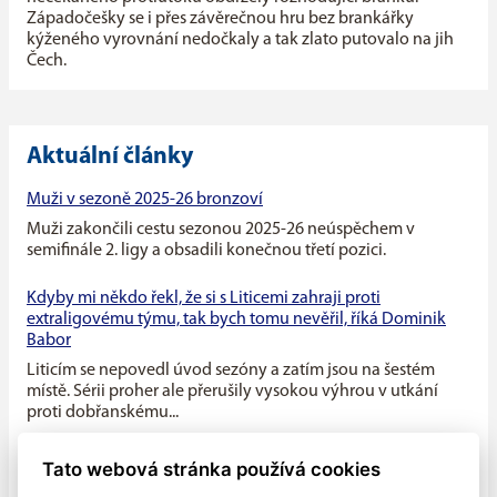
Západočešky se i přes závěrečnou hru bez brankářky
kýženého vyrovnání nedočkaly a tak zlato putovalo na jih
Čech.
Aktuální články
Muži v sezoně 2025-26 bronzoví
Muži zakončili cestu sezonou 2025-26 neúspěchem v
semifinále 2. ligy a obsadili konečnou třetí pozici.
Kdyby mi někdo řekl, že si s Liticemi zahraji proti
extraligovému týmu, tak bych tomu nevěřil, říká Dominik
Babor
Liticím se nepovedl úvod sezóny a zatím jsou na šestém
místě. Sérii proher ale přerušily vysokou výhrou v utkání
proti dobřanskému...
Máme v týmu ideální kombinaci dravého mládí a zkušenosti
Tato webová stránka používá cookies
starších hráčů, říká kapitán Litic Zdeněk Slanec