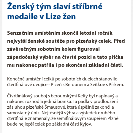
Ženský tým slaví stříbrné
medaile v Lize žen
Senzačním umístěním skončil letošní ročník
nejvyšší ženské soutěže pro plzeňský celek. Před
závěrečným sobotním kolem figuroval
západočeský výběr na čtvrté pozici a tato příčka
mu nakonec patřila i po skončení základní části.
Konečné umístění celků po sobotních duelech stanovilo
čtvrtfinálové dvojice - Plzeň s Berounem a Svítkov s Pískem.
Čtvrtfinálový souboj s berounskými Kelty byl napínavý a
nakonec rozhodla jediná branka. Ta padla v prodloužení
zásluhou plzeňské Šmausové, která úspěšně zakončila
samostatný únik. Nejtěsnější výhra a výsledek druhého
čtvrtfinále znamenaly, že semifinálovým soupeřem Plzně
bude nejlepší celek po základní části Kyjov.