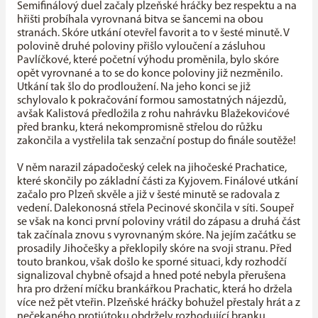
Semifinálový duel začaly plzeňské hráčky bez respektu a na
hřišti probíhala vyrovnaná bitva se šancemi na obou
stranách. Skóre utkání otevřel favorit a to v šesté minutě. V
polovině druhé poloviny přišlo vyloučení a zásluhou
Pavlíčkové, které početní výhodu proměnila, bylo skóre
opět vyrovnané a to se do konce poloviny již nezměnilo.
Utkání tak šlo do prodloužení. Na jeho konci se již
schylovalo k pokračování formou samostatných nájezdů,
avšak Kalistová předložila z rohu nahrávku Blažekovićové
před branku, která nekompromisně střelou do růžku
zakončila a vystřelila tak senzační postup do finále soutěže!
V něm narazil západočeský celek na jihočeské Prachatice,
které skončily po základní části za Kyjovem. Finálové utkání
začalo pro Plzeň skvěle a již v šesté minutě se radovala z
vedení. Dalekonosná střela Pecinové skončila v síti. Soupeř
se však na konci první poloviny vrátil do zápasu a druhá část
tak začínala znovu s vyrovnaným skóre. Na jejím začátku se
prosadily Jihočešky a překlopily skóre na svoji stranu. Před
touto brankou, však došlo ke sporné situaci, kdy rozhodčí
signalizoval chybně ofsajd a hned poté nebyla přerušena
hra pro držení míčku brankářkou Prachatic, která ho držela
více než pět vteřin. Plzeňské hráčky bohužel přestaly hrát a z
nečekaného protiútoku obdržely rozhodující branku.