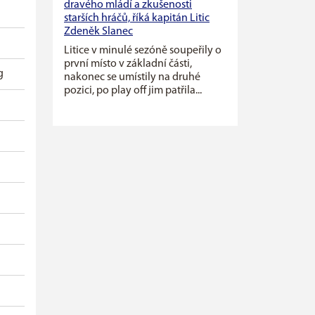
dravého mládí a zkušenosti
starších hráčů, říká kapitán Litic
Zdeněk Slanec
Litice v minulé sezóně soupeřily o
první místo v základní části,
g
nakonec se umístily na druhé
pozici, po play off jim patřila...