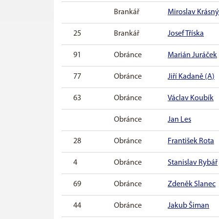
Brankář
Miroslav Krásný
25
Brankář
Josef Tříska
91
Obránce
Marián Juráček
77
Obránce
Jiří Kadaně (A)
63
Obránce
Václav Koubík
Obránce
Jan Les
28
Obránce
František Rota
4
Obránce
Stanislav Rybář
69
Obránce
Zdeněk Slanec
44
Obránce
Jakub Šiman