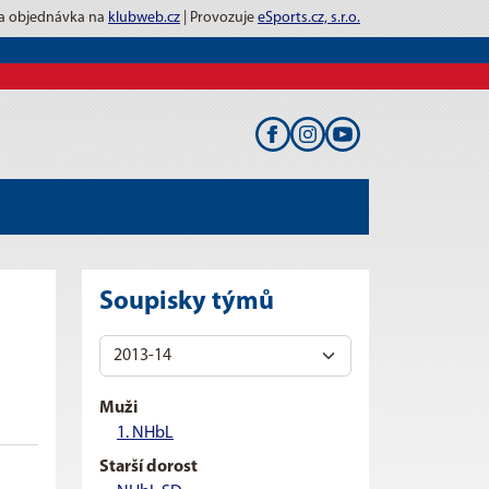
 a objednávka na
klubweb.cz
| Provozuje
eSports.cz, s.r.o.
Soupisky týmů
Muži
1. NHbL
Starší dorost