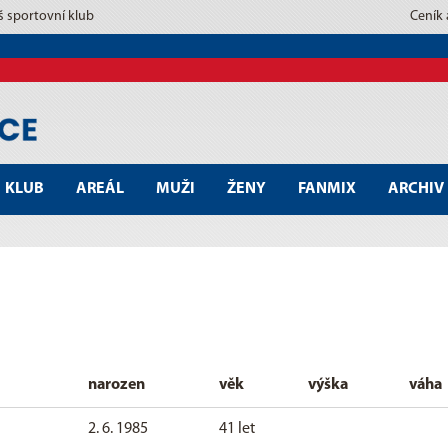
š sportovní klub
Ceník
KLUB
AREÁL
MUŽI
ŽENY
FANMIX
ARCHIV
narozen
věk
výška
váha
2. 6. 1985
41 let