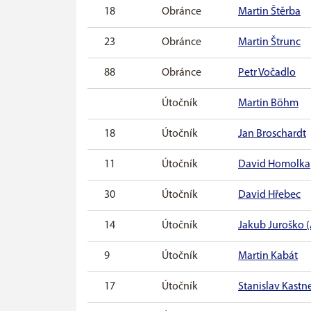
18
Obránce
Martin Štěrba
23
Obránce
Martin Štrunc
88
Obránce
Petr Vočadlo
Útočník
Martin Böhm
18
Útočník
Jan Broschardt
11
Útočník
David Homolka
30
Útočník
David Hřebec
14
Útočník
Jakub Juroško (
9
Útočník
Martin Kabát
17
Útočník
Stanislav Kastne