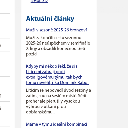
NHbL SD
Aktuální články
Muži v sezoně 2025-26 bronzoví
Muži zakončili cestu sezonou
2025-26 neúspěchem v semifinále
g
2. ligy a obsadili konečnou třetí
pozici.
Kdyby mi někdo řekl, že si s
Liticemi zahraji proti
extraligovému týmu, tak bych
tomu nevěřil, říká Dominik Babor
Liticím se nepovedl úvod sezóny a
g
zatím jsou na šestém místě. Sérii
proher ale přerušily vysokou
výhrou v utkání proti
g
dobřanskému...
Máme v týmu ideální kombinaci