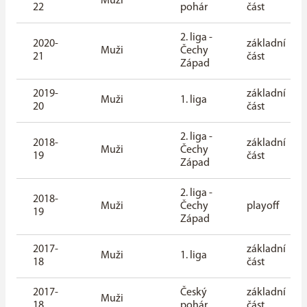
Muži
22
pohár
část
2. liga -
2020-
základní
Muži
Čechy
21
část
Západ
2019-
základní
Muži
1. liga
20
část
2. liga -
2018-
základní
Muži
Čechy
19
část
Západ
2. liga -
2018-
Muži
Čechy
playoff
19
Západ
2017-
základní
Muži
1. liga
18
část
2017-
Český
základní
Muži
18
pohár
část