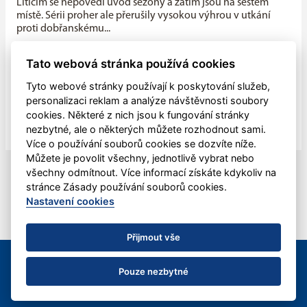
Liticím se nepovedl úvod sezóny a zatím jsou na šestém
místě. Sérii proher ale přerušily vysokou výhrou v utkání
proti dobřanskému...
Máme v týmu ideální kombinaci dravého mládí a zkušenosti
Tato webová stránka používá cookies
starších hráčů, říká kapitán Litic Zdeněk Slanec
Tyto webové stránky používají k poskytování služeb,
Litice v minulé sezóně soupeřily o první místo v základní
personalizaci reklam a analýze návštěvnosti soubory
části, nakonec se umístily na druhé pozici, po play off jim
cookies. Některé z nich jsou k fungování stránky
patřila...
nezbytné, ale o některých můžete rozhodnout sami.
Více o používání souborů cookies se dozvíte níže.
Můžete je povolit všechny, jednotlivě vybrat nebo
všechny odmítnout. Více informací získáte kdykoliv na
stránce Zásady používání souborů cookies.
Nastavení cookies
Přijmout vše
© 2012 - 2026 HBC Plzeň-Litice, z.s. &
eSports.cz
|
Kontaktujte
nás
Pouze nezbytné
Nastavení cookies
RSS