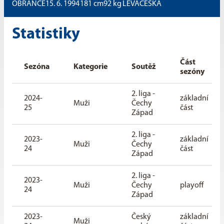
OBRÁNCE
15. 6. 1994
181
cm
92
kg
LEVÁ
ČESKÁ
Statistiky
Část
Sezóna
Kategorie
Soutěž
sezóny
2. liga -
2024-
základní
Muži
Čechy
25
část
Západ
2. liga -
2023-
základní
Muži
Čechy
24
část
Západ
2. liga -
2023-
Muži
Čechy
playoff
24
Západ
2023-
Český
základní
Muži