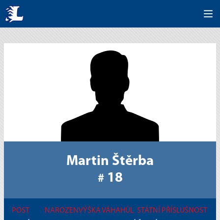
Martin Štěrba
18
#
POST
NAROZEN
VÝŠKA
VÁHA
HŮL
STÁTNÍ PŘÍSLUŠNOST