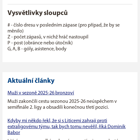
Vysvětlivky sloupců
# - číslo dresu v posledním zápase (pro případ, že by se
měnilo)
Z - počet zápasů, v nichž hráč nastoupil
P - post (obránce nebo útočník)
G, A, B - góly, asistence, body
Aktuální články
Muži v sezoně 2025-26 bronzoví
Muži zakončili cestu sezonou 2025-26 neúspěchem v
semifinále 2. ligy a obsadili konečnou třetí pozici.
Kdyby mi někdo řekl, že si s Liticemi zahraji proti
extraligovému týmu, tak bych tomu nevěřil, říká Dominik
Babor